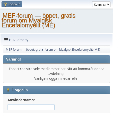
Logga in
MEF-forum — öppet, gratis
forum om Myalgisk
Encefalomyelit (ME)
Huvudmeny
MEF-forum — öppet, gratis forum om Myalgisk Encefalomyelit (ME)
Varning!
Enbart registrerade medlemmar har rätt att komma åt denna
avdelning.
Vänligen logga in nedan eller
Logga in
Användarnamn: