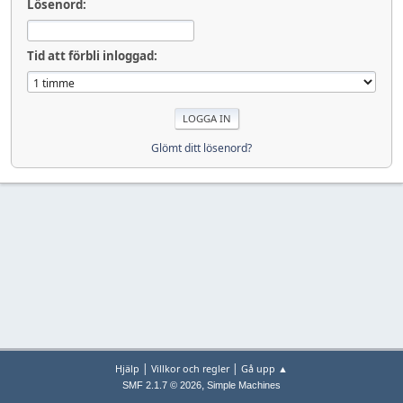
Lösenord:
Tid att förbli inloggad:
Glömt ditt lösenord?
|
|
Hjälp
Villkor och regler
Gå upp ▲
,
SMF 2.1.7 © 2026
Simple Machines