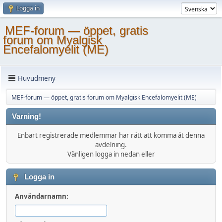
Logga in
MEF-forum — öppet, gratis
forum om Myalgisk
Encefalomyelit (ME)
Huvudmeny
MEF-forum — öppet, gratis forum om Myalgisk Encefalomyelit (ME)
Varning!
Enbart registrerade medlemmar har rätt att komma åt denna
avdelning.
Vänligen logga in nedan eller
Logga in
Användarnamn: