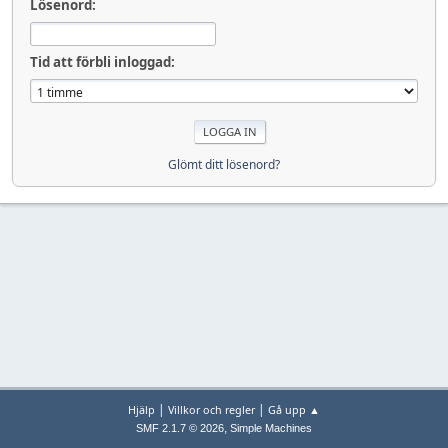
Lösenord:
Tid att förbli inloggad:
Glömt ditt lösenord?
|
|
Hjälp
Villkor och regler
Gå upp ▲
,
SMF 2.1.7 © 2026
Simple Machines