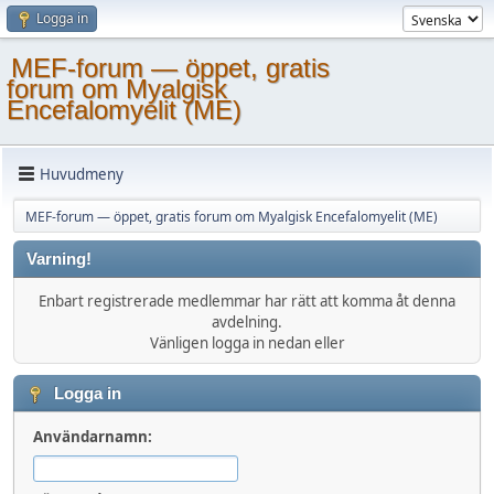
Logga in
MEF-forum — öppet, gratis
forum om Myalgisk
Encefalomyelit (ME)
Huvudmeny
MEF-forum — öppet, gratis forum om Myalgisk Encefalomyelit (ME)
Varning!
Enbart registrerade medlemmar har rätt att komma åt denna
avdelning.
Vänligen logga in nedan eller
Logga in
Användarnamn: