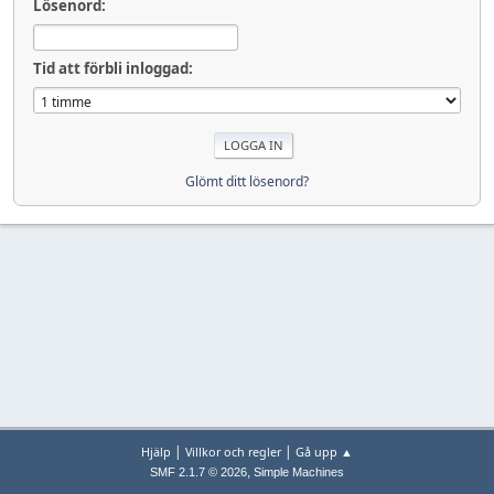
Lösenord:
Tid att förbli inloggad:
Glömt ditt lösenord?
|
|
Hjälp
Villkor och regler
Gå upp ▲
,
SMF 2.1.7 © 2026
Simple Machines