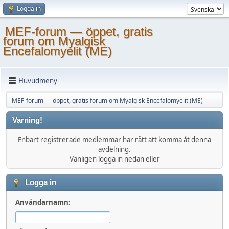
Logga in
MEF-forum — öppet, gratis
forum om Myalgisk
Encefalomyelit (ME)
Huvudmeny
MEF-forum — öppet, gratis forum om Myalgisk Encefalomyelit (ME)
Varning!
Enbart registrerade medlemmar har rätt att komma åt denna
avdelning.
Vänligen logga in nedan eller
Logga in
Användarnamn: