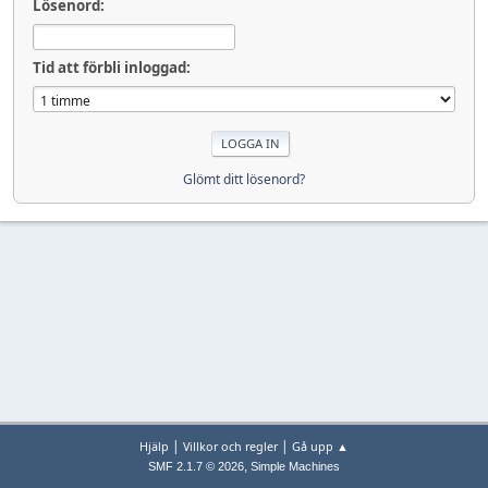
Lösenord:
Tid att förbli inloggad:
Glömt ditt lösenord?
|
|
Hjälp
Villkor och regler
Gå upp ▲
,
SMF 2.1.7 © 2026
Simple Machines