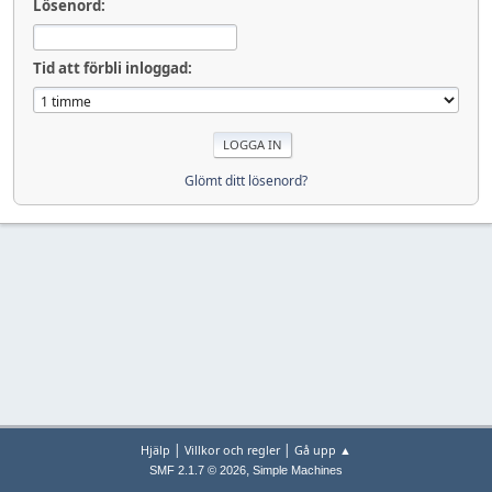
Lösenord:
Tid att förbli inloggad:
Glömt ditt lösenord?
|
|
Hjälp
Villkor och regler
Gå upp ▲
,
SMF 2.1.7 © 2026
Simple Machines