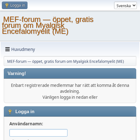
Logga in
MEF-forum — öppet, gratis
forum om Myalgisk
Encefalomyelit (ME)
Huvudmeny
MEF-forum — öppet, gratis forum om Myalgisk Encefalomyelit (ME)
Varning!
Enbart registrerade medlemmar har rätt att komma åt denna
avdelning.
Vänligen logga in nedan eller
Logga in
Användarnamn: