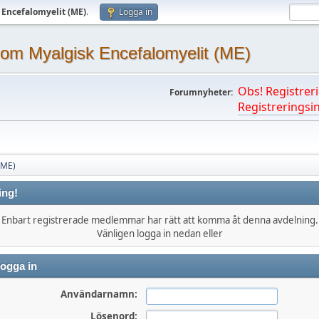
 Encefalomyelit (ME)
.
Logga in
om Myalgisk Encefalomyelit (ME)
Obs! Registreri
Forumnyheter:
Registreringsin
(ME)
ing!
Enbart registrerade medlemmar har rätt att komma åt denna avdelning.
Vänligen logga in nedan eller
ogga in
Användarnamn:
Lösenord: