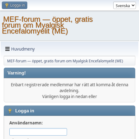
Logga in
MEF-forum — öppet, gratis
forum om Myalgisk
Encefalomyelit (ME)
Huvudmeny
MEF-forum — öppet, gratis forum om Myalgisk Encefalomyelit (ME)
Varning!
Enbart registrerade medlemmar har rätt att komma åt denna
avdelning.
Vänligen logga in nedan eller
Logga in
Användarnamn: