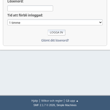
Lösenord:
Tid att förbli inloggad:
Glömt ditt lösenord?
|
|
Hjälp
Villkor och regler
Gå upp ▲
,
SMF 2.1.7 © 2026
Simple Machines