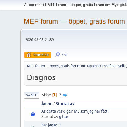
Välkommen till
MEF-forum — öppet, gratis forum om Myalgisk
MEF-forum — öppet, gratis forum 
2026-08-08, 21:39
Startsida
Sök
MEF-forum — öppet, gratis forum om Myalgisk Encefalomyelit 
Diagnos
2
Sidor
1
GÅ NED
Ämne
/
Startat av
Är detta verkligen ME som jag har fått?
Startat av
gittan
har jag ME?