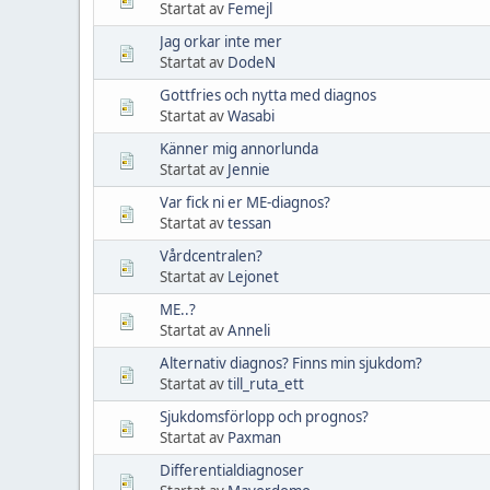
Startat av
Femejl
Jag orkar inte mer
Startat av
DodeN
Gottfries och nytta med diagnos
Startat av
Wasabi
Känner mig annorlunda
Startat av
Jennie
Var fick ni er ME-diagnos?
Startat av
tessan
Vårdcentralen?
Startat av
Lejonet
ME..?
Startat av
Anneli
Alternativ diagnos? Finns min sjukdom?
Startat av
till_ruta_ett
Sjukdomsförlopp och prognos?
Startat av
Paxman
Differentialdiagnoser