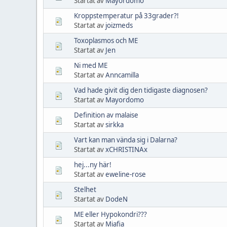
Startat av
Mayordomo
Kroppstemperatur på 33grader?!
Startat av
joizmeds
Toxoplasmos och ME
Startat av
Jen
Ni med ME
Startat av
Anncamilla
Vad hade givit dig den tidigaste diagnosen?
Startat av
Mayordomo
Definition av malaise
Startat av
sirkka
Vart kan man vända sig i Dalarna?
Startat av
xCHRISTINAx
hej...ny här!
Startat av
eweline-rose
Stelhet
Startat av
DodeN
ME eller Hypokondri???
Startat av
Miafia