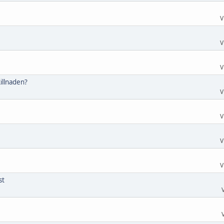
V
V
V
illnaden?
V
V
V
V
st