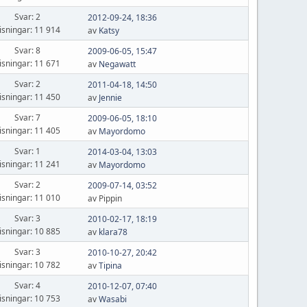
Svar: 2
2012-09-24, 18:36
isningar: 11 914
av
Katsy
Svar: 8
2009-06-05, 15:47
isningar: 11 671
av
Negawatt
Svar: 2
2011-04-18, 14:50
isningar: 11 450
av
Jennie
Svar: 7
2009-06-05, 18:10
isningar: 11 405
av
Mayordomo
Svar: 1
2014-03-04, 13:03
isningar: 11 241
av
Mayordomo
Svar: 2
2009-07-14, 03:52
isningar: 11 010
av Pippin
Svar: 3
2010-02-17, 18:19
isningar: 10 885
av
klara78
Svar: 3
2010-10-27, 20:42
isningar: 10 782
av
Tipina
Svar: 4
2010-12-07, 07:40
isningar: 10 753
av
Wasabi