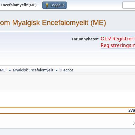
 Encefalomyelit (ME)
.
Logga in
om Myalgisk Encefalomyelit (ME)
Obs! Registreri
Forumnyheter:
Registreringsin
(ME)
Myalgisk Encefalomyelit
Diagnos
►
►
Sva
V