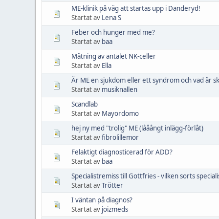
ME-klinik på väg att startas upp i Danderyd!
Startat av
Lena S
Feber och hunger med me?
Startat av
baa
Mätning av antalet NK-celler
Startat av
Ella
Är ME en sjukdom eller ett syndrom och vad är sk
Startat av
musiknallen
Scandlab
Startat av
Mayordomo
hej ny med "trolig" ME (lååångt inlägg-förlåt)
Startat av
fibrolillemor
Felaktigt diagnosticerad för ADD?
Startat av
baa
Specialistremiss till Gottfries - vilken sorts speciali
Startat av
Trötter
I väntan på diagnos?
Startat av
joizmeds