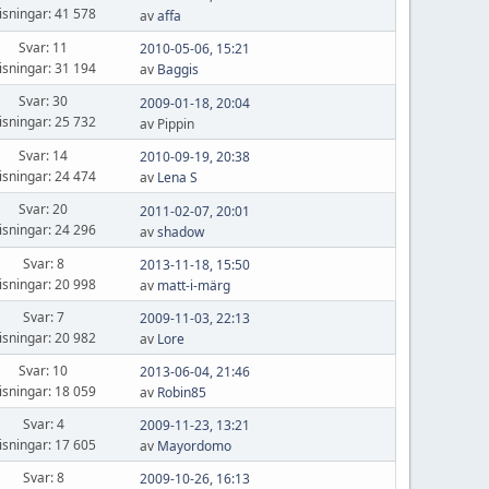
isningar: 41 578
av
affa
Svar: 11
2010-05-06, 15:21
isningar: 31 194
av
Baggis
Svar: 30
2009-01-18, 20:04
isningar: 25 732
av Pippin
Svar: 14
2010-09-19, 20:38
isningar: 24 474
av
Lena S
Svar: 20
2011-02-07, 20:01
isningar: 24 296
av
shadow
Svar: 8
2013-11-18, 15:50
isningar: 20 998
av
matt-i-märg
Svar: 7
2009-11-03, 22:13
isningar: 20 982
av
Lore
Svar: 10
2013-06-04, 21:46
isningar: 18 059
av
Robin85
Svar: 4
2009-11-23, 13:21
isningar: 17 605
av
Mayordomo
Svar: 8
2009-10-26, 16:13