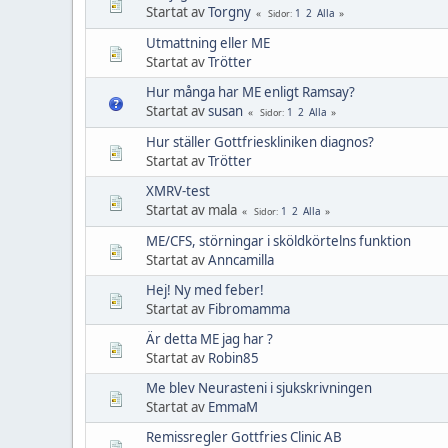
Startat av
Torgny
1
2
Alla
Sidor
Utmattning eller ME
Startat av
Trötter
Hur många har ME enligt Ramsay?
Startat av
susan
1
2
Alla
Sidor
Hur ställer Gottfrieskliniken diagnos?
Startat av
Trötter
XMRV-test
Startat av mala
1
2
Alla
Sidor
ME/CFS, störningar i sköldkörtelns funktion
Startat av
Anncamilla
Hej! Ny med feber!
Startat av
Fibromamma
Är detta ME jag har ?
Startat av
Robin85
Me blev Neurasteni i sjukskrivningen
Startat av
EmmaM
Remissregler Gottfries Clinic AB