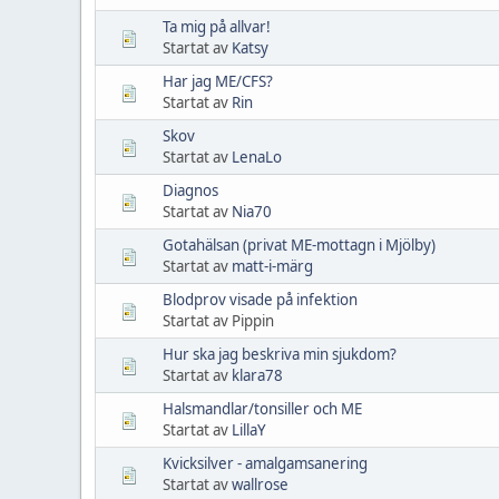
Ta mig på allvar!
Startat av
Katsy
Har jag ME/CFS?
Startat av
Rin
Skov
Startat av
LenaLo
Diagnos
Startat av
Nia70
Gotahälsan (privat ME-mottagn i Mjölby)
Startat av
matt-i-märg
Blodprov visade på infektion
Startat av Pippin
Hur ska jag beskriva min sjukdom?
Startat av
klara78
Halsmandlar/tonsiller och ME
Startat av
LillaY
Kvicksilver - amalgamsanering
Startat av
wallrose