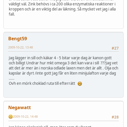
väldigt väl. Zink behövs i ca 200 olika enzymatiska reaktioner i
kroppen och är en viktig del av läkning. Så mycket vet jag i alla
fall.
Bengt59
2009-10-22, 13:48
#27
Jag lägger in sill och käkar 4 - 5 bitar varje dag är kanon gott
och billigt Undrar hur mkt omega 3 det kan vara i sill ???Jag vet
att det är mer än i norska odlade laxen men det är allt . Olja och
kapslar är dyrt /inte gott Jag får en liten minijulafton varje dag
.....
Ovh en mörk choklad ruta till efterrätt
Negawatt
2009-10-22, 14:48
#28