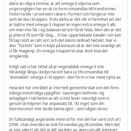
äldre än några timmar, är att omega-3-oljorna som
ursprungligen har en sk cis-form omvandlas till transformer.
Fetterna blir i processen rakare i formen och fungerar inte
som de ska i kroppen. Trots detta är det vår erfarenhet att det
är bättre med omega-3 i kapsel än ingen extra omega-3 alls
om man inte får i sig balanserad och färsk föda. Men det är det
ju ytterst få som får idag... Vi har upparbetade kanaler och kan
få tag i kött av rätt sort och det känns skillnad faktiskt. När vi
äter "ful-kött" som vi köpt på konsum så är det inte ovanligt att
vi får magknip. En omega-3-kapsel brukar dock lösa det
omgående.
Enligt vad vi har hittat så är vegetabilisk omega-3 inte
tillräckligt långa i kedjorna och bara ca 5% omvandlas till
"animaliskt" omega-3 i kroppen - den form vi har mest nytta av.
Hela det här området är inte helt genomforskat och det finns
många motstridiga uppgifter. Sanningen befinner sig
antagligen i närheten av att vi inte lever naturligt som vi
genom årmiljoner har anpassats till. "Ät inget som din
mormorsmor inte skulle känna igen", som någon skrev.
En fullständigt avgörande mineral för min del har varit (och är)
ZINK. Utan överdos av zink förvandlas jag till zombie. Men det
är inte säkert att det är ME jag lider av, även om allt stämmer