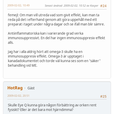
2009-02-02, 10:49
Senast ändrad
: 2009-02-02, 10:52 av Kasper
#24
femejl: Om man vill utreda vad som givit effekt, kan man ta
reda på det i efterhand genom att göra uppehåll med ett
preparat i taget under några dagar och se ifall man blir sämre.
Antiinflammatoriska kan i varierande grad verka
immunosuppressivt. En del har ingen immunosuppresiv effekt
alls.
Jag har i alla aldrig hört att omega-3 skulle ha en
immunosuppresiv effekt. Omega-3 är upptaget i
kanadadokumentet och torde väl kunna ses som en "säker"
behandling vid ME.
HotRag
Gäst
2009-02-02, 20:51
#25
Skulle Eye Q kunna göra någon förbättring av orken rent
fysiskt? Eller är det bara mot hjärndimma?