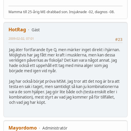
Mamma till 25-årig ME-drabbad son. Insjuknade -02, diagnos -08.
HotRag
Gäst
2009-02-02, 07:01
#23
Jag äter fortfarande Eye Q, men märker inget direkt i hjärnan.
Möjligtvis har jag fått mer kraft i musklerna, men kan dessa
verkligen påverkas av fiskolja? Det kan vara något annat. Jag
hade också ett uppehåll ett tag med mina alger som jag
började med igen vid nyår.
Jag har också börjat pröva MSM. Jag tror att det nog är bra att
testa en sak i taget, men samtidigt så kan ju kombinationerna
vara de som hjälper. Jag gör lite både och (testa enskilt eller i
kombination), mest styrt av vad jag kommer på för tillfället,
och vad jag har köpt.
Mayordomo
Administratör