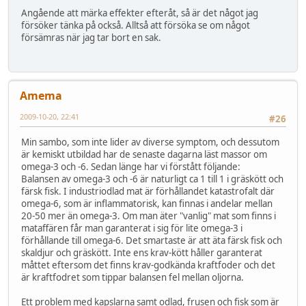
Angående att märka effekter efteråt, så är det något jag
försöker tänka på också. Alltså att försöka se om något
försämras när jag tar bort en sak.
Amema
2009-10-20, 22:41
#26
Min sambo, som inte lider av diverse symptom, och dessutom
är kemiskt utbildad har de senaste dagarna läst massor om
omega-3 och -6. Sedan länge har vi förstått följande:
Balansen av omega-3 och -6 är naturligt ca 1 till 1 i gräskött och
färsk fisk. I industriodlad mat är förhållandet katastrofalt där
omega-6, som är inflammatorisk, kan finnas i andelar mellan
20-50 mer än omega-3. Om man äter "vanlig" mat som finns i
mataffären får man garanterat i sig för lite omega-3 i
förhållande till omega-6. Det smartaste är att äta färsk fisk och
skaldjur och gräskött. Inte ens krav-kött håller garanterat
måttet eftersom det finns krav-godkända kraftfoder och det
är kraftfodret som tippar balansen fel mellan oljorna.
Ett problem med kapslarna samt odlad, frusen och fisk som är