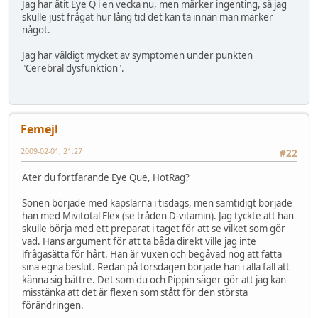
Jag har ätit Eye Q i en vecka nu, men märker ingenting, så jag
skulle just frågat hur lång tid det kan ta innan man märker
något.
Jag har väldigt mycket av symptomen under punkten
"Cerebral dysfunktion".
Femejl
2009-02-01, 21:27
#22
Äter du fortfarande Eye Que, HotRag?
Sonen började med kapslarna i tisdags, men samtidigt började
han med Mivitotal Flex (se tråden D-vitamin). Jag tyckte att han
skulle börja med ett preparat i taget för att se vilket som gör
vad. Hans argument för att ta båda direkt ville jag inte
ifrågasätta för hårt. Han är vuxen och begåvad nog att fatta
sina egna beslut. Redan på torsdagen började han i alla fall att
känna sig bättre. Det som du och Pippin säger gör att jag kan
misstänka att det är flexen som stått för den största
förändringen.