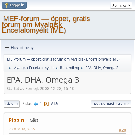
Logga in
MEF-forum — öppet, gratis
forum om Myalgisk
Encefalomyelit (ME)
Huvudmeny
MEF-forum — öppet, gratis forum om Myalgisk Encefalomyelit (ME)
Myalgisk Encefalomyelit
Behandling
EPA, DHA, Omega 3
►
►
►
EPA, DHA, Omega 3
Startat av Femejl, 2008-12-28, 15:10
1
Alla
Sidor
2
GÅ NED
ANVÄNDARÅTGÄRDER
Pippin
Gäst
2009-01-10, 02:35
#20