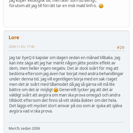
Jag köper ekologisk sill, men äter som du Bengt,
förutom att jag till förrätt tar en msk mald linfrö.
Lore
2009-11-03, 17:40
#29
Jag tar EyeQ 6 kapslar om dagen sedan en månad tillbaka. Jag
kan inte säga att jag har märkt någon jätte positiv effekt av
dem, men heller ingen negativ. Det är dock svårt för mig att
bedöma eftersom jag även har börjat med andra behandlingar
under denna tid. Jag vill egentligen börja med en sak i taget
men det är svårt med tålamodet då jag så gärna vill må lite
bättre om det är möjligt
Generellt tycker jag att det är
väldigt svårt att avgöra om man ska prova omega3 och andra
tillskott eftersom det finns så vitt skilda åsikter om det hela.
Det läggs ett mycket stort ansvar på oss som är sjuka att själva
avgöra vad vi ska prova.
Me/cfs sedan 2006