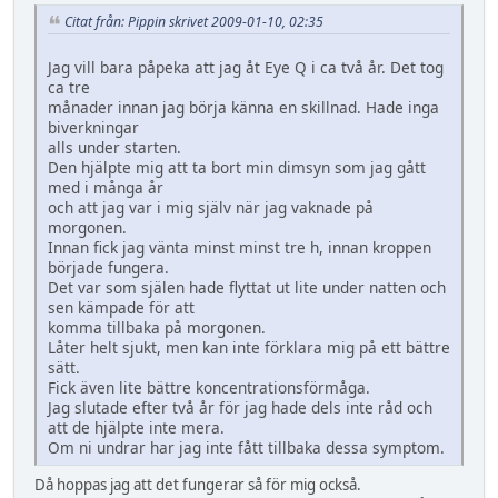
Citat från: Pippin skrivet 2009-01-10, 02:35
Jag vill bara påpeka att jag åt Eye Q i ca två år. Det tog
ca tre
månader innan jag börja känna en skillnad. Hade inga
biverkningar
alls under starten.
Den hjälpte mig att ta bort min dimsyn som jag gått
med i många år
och att jag var i mig själv när jag vaknade på
morgonen.
Innan fick jag vänta minst minst tre h, innan kroppen
började fungera.
Det var som själen hade flyttat ut lite under natten och
sen kämpade för att
komma tillbaka på morgonen.
Låter helt sjukt, men kan inte förklara mig på ett bättre
sätt.
Fick även lite bättre koncentrationsförmåga.
Jag slutade efter två år för jag hade dels inte råd och
att de hjälpte inte mera.
Om ni undrar har jag inte fått tillbaka dessa symptom.
Då hoppas jag att det fungerar så för mig också.