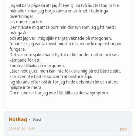
Jag vill bara påpeka att jag åt Eye Q i ca två år. Det tog ca tre
månader innan jag börja känna en skillnad. Hade inga
biverkningar
alls under starten.
Den hjälpte mig att ta bort min dimsyn som jag gått med i
många år
och att jag var i mig själv när jag vaknade på morgonen.
Innan fick jag vänta minst minst tre h, innan kroppen började
fungera.
Det var som själen hade flyttat ut lite under natten och sen
kämpade för att
komma tillbaka på morgonen.
Låter helt sjukt, men kan inte förklara mig på ett bättre sätt.
Fick även lite bättre koncentrationsförmåga.
Jag slutade efter två år för jag hade dels inte råd och att de
hjälpte inte mera.
Om ni undrar har jag inte fått tillbaka dessa symptom.
HotRag
Gäst
2009-01-10, 10:35
#21