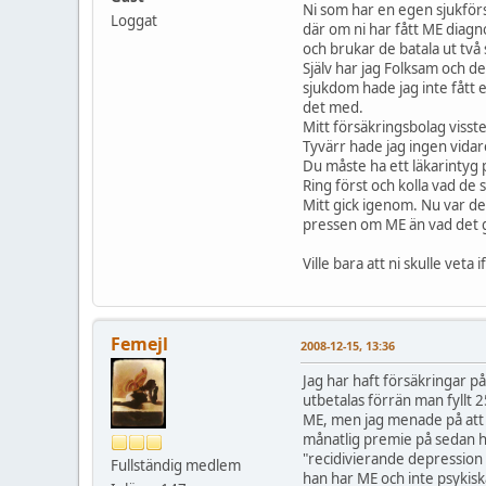
Ni som har en egen sjukförs
Loggat
där om ni har fått ME diag
och brukar de batala ut tv
Själv har jag Folksam och de
sjukdom hade jag inte fått et
det med.
Mitt försäkringsbolag visste
Tyvärr hade jag ingen vida
Du måste ha ett läkarintyg p
Ring först och kolla vad de 
Mitt gick igenom. Nu var de
pressen om ME än vad det g
Ville bara att ni skulle veta i
Femejl
2008-12-15, 13:36
Jag har haft försäkringar p
utbetalas förrän man fyllt 2
ME, men jag menade på att om
månatlig premie på sedan h
"recidivierande depression 
Fullständig medlem
han har ME och inte psykisk