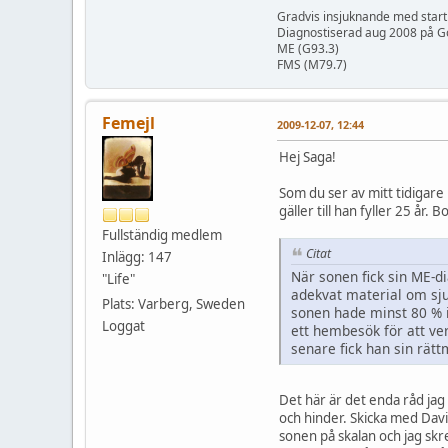
Gradvis insjuknande med start
Diagnostiserad aug 2008 på Go
ME (G93.3)
FMS (M79.7)
Femejl
2009-12-07, 12:44
Hej Saga!
Som du ser av mitt tidigare 
gäller till han fyller 25 år
Fullständig medlem
Citat
Inlägg: 147
När sonen fick sin ME-d
"Life"
adekvat material om sju
Plats: Varberg, Sweden
sonen hade minst 80 % in
Loggat
ett hembesök för att ver
senare fick han sin rätt
Det här är det enda råd ja
och hinder. Skicka med Davi
sonen på skalan och jag skr