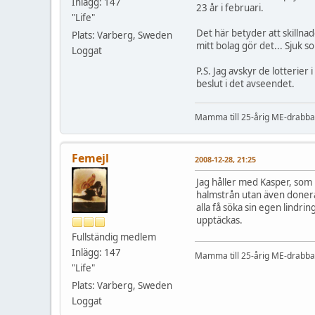
Inlägg: 147
23 år i februari.
"Life"
Det här betyder att skillna
Plats: Varberg, Sweden
mitt bolag gör det... Sjuk so
Loggat
P.S. Jag avskyr de lotterier 
beslut i det avseendet.
Mamma till 25-årig ME-drabbad
Femejl
2008-12-28, 21:25
Jag håller med Kasper, som
halmstrån utan även donera
alla få söka sin egen lindri
upptäckas.
Fullständig medlem
Inlägg: 147
Mamma till 25-årig ME-drabbad
"Life"
Plats: Varberg, Sweden
Loggat