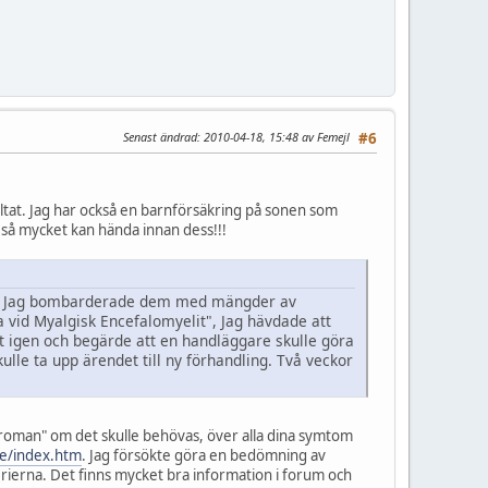
Senast ändrad
: 2010-04-18, 15:48 av Femejl
#6
sultat. Jag har också en barnförsäkring på sonen som
om så mycket kan hända innan dess!!!
aget. Jag bombarderade dem med mängder av
 vid Myalgisk Encefalomyelit", Jag hävdade att
aget igen och begärde att en handläggare skulle göra
ulle ta upp ärendet till ny förhandling. Två veckor
roman" om det skulle behövas, över alla dina symtom
se/index.htm
. Jag försökte göra en bedömning av
terierna. Det finns mycket bra information i forum och