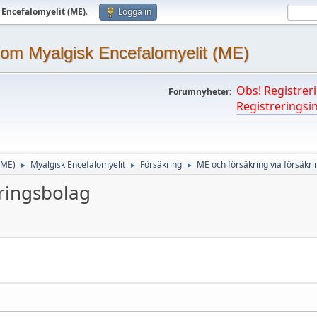
 Encefalomyelit (ME)
.
Logga in
om Myalgisk Encefalomyelit (ME)
Obs! Registreri
Forumnyheter:
Registreringsin
(ME)
Myalgisk Encefalomyelit
Försäkring
ME och försäkring via försäkr
►
►
►
kringsbolag