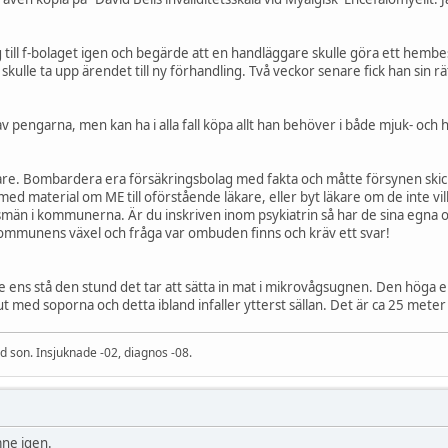
 jag till f-bolaget igen och begärde att en handläggare skulle göra ett hembe
kulle ta upp ärendet till ny förhandling. Två veckor senare fick han sin r
sk av pengarna, men kan ha i alla fall köpa allt han behöver i både mjuk- o
e. Bombardera era försäkringsbolag med fakta och måtte försynen skicka e
d material om ME till oförstående läkare, eller byt läkare om de inte vill
män i kommunerna. Är du inskriven inom psykiatrin så har de sina egna 
kommunens växel och fråga var ombuden finns och kräv ett svar!
e ens stå den stund det tar att sätta in mat i mikrovågsugnen. Den höga ersät
t med soporna och detta ibland infaller ytterst sällan. Det är ca 25 meter
 son. Insjuknade -02, diagnos -08.
ämne igen.