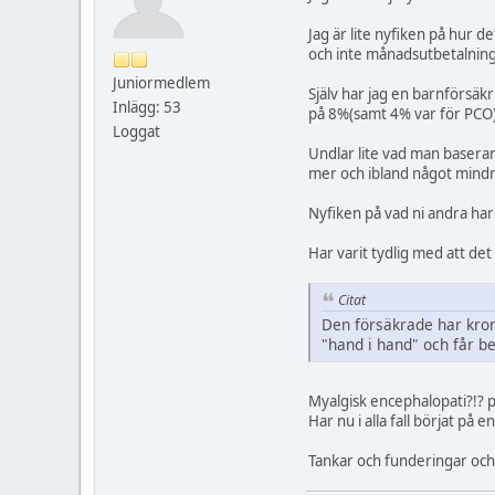
Jag är lite nyfiken på hur d
och inte månadsutbetalning
Juniormedlem
Själv har jag en barnförsäkr
Inlägg: 53
på 8%(samt 4% var för PCO).
Loggat
Undlar lite vad man baserar
mer och ibland något mind
Nyfiken på vad ni andra har 
Har varit tydlig med att de
Citat
Den försäkrade har kron
"hand i hand" och får b
Myalgisk encephalopati?!? pa
Har nu i alla fall börjat på 
Tankar och funderingar och t