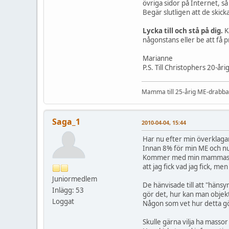
övriga sidor på Internet, så
Begär slutligen att de skic
Lycka till och stå på dig.
K
någonstans eller be att få 
Marianne
P.S. Till Christophers 20-å
Mamma till 25-årig ME-drabbad
Saga_1
2010-04-04, 15:44
Har nu efter min överklagan
Innan 8% för min ME och 
Kommer med min mammas hjälp
att jag fick vad jag fick, me
Juniormedlem
De hänvisade till att "häns
Inlägg: 53
gör det, hur kan man objekt
Loggat
Någon som vet hur detta görs
Skulle gärna vilja ha massor