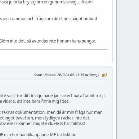
De ska ju orka bry sig om en genomläsning...liksom!
ars din kommun och fråga om det finns något ombud
. Glöm inte det, så avundas inte honom hans pengar.
Senast ändrad
: 2010-04-04, 16:19 av Saga_1
#7
 varit för ditt inlägg hade jag säkert bara funnit mig i
a vidare, att inte bara finna mig i det.
t det saknas dokumentation, men då är min fråga hur man
t inget tvivel om, men tydligen räcker inte det.
v eller? Känner mig lite clueless här faktiskt
m ME och hur handikappande ME faktiskt är.