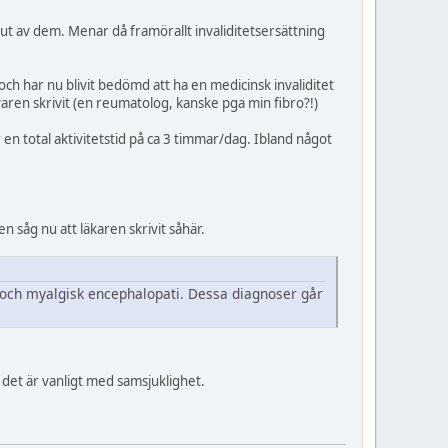
t ut av dem. Menar då framörallt invaliditetsersättning
 och har nu blivit bedömd att ha en medicinsk invaliditet
aren skrivit (en reumatolog, kanske pga min fibro?!)
en total aktivitetstid på ca 3 timmar/dag. Ibland något
 såg nu att läkaren skrivit såhär.
i och myalgisk encephalopati. Dessa diagnoser går
tt det är vanligt med samsjuklighet.