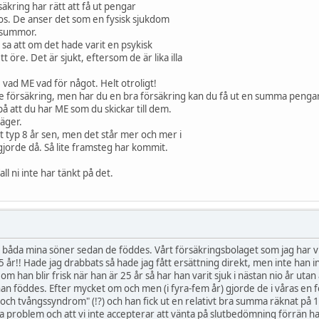
äkring har rätt att få ut pengar
nos. De anser det som en fysisk sjukdom
å summor.
 sa att om det hade varit en psykisk
t öre. Det är sjukt, eftersom de är lika illa
 vad ME vad för något. Helt otroligt!
re försäkring, men har du en bra försäkring kan du få ut en summa pengar
å att du har ME som du skickar till dem.
säger.
t typ 8 år sen, men det står mer och mer i
jorde då. Så lite framsteg har kommit.
fall ni inte har tänkt på det.
å båda mina söner sedan de föddes. Vårt försäkringsbolaget som jag har via
5 år!! Hade jag drabbats så hade jag fått ersättning direkt, men inte han i
 han blir frisk när han är 25 år så har han varit sjuk i nästan nio år utan 
an föddes. Efter mycket om och men (i fyra-fem år) gjorde de i våras 
och tvångssyndrom" (!?) och han fick ut en relativt bra summa räknat på 1
a problem och att vi inte accepterar att vänta på slutbedömning förrän ha