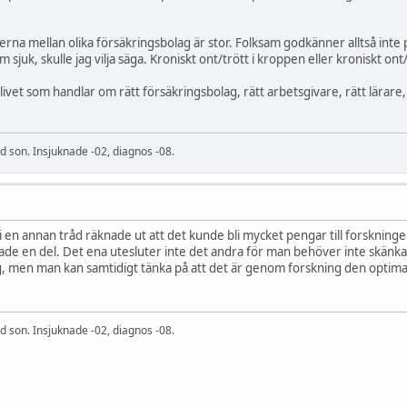
derna mellan olika försäkringsbolag är stor. Folksam godkänner alltså in
m sjuk, skulle jag vilja säga. Kroniskt ont/trött i kroppen eller kroniskt ont/
i livet som handlar om rätt försäkringsbolag, rätt arbetsgivare, rätt lärare,
 son. Insjuknade -02, diagnos -08.
 i en annan tråd räknade ut att det kunde bli mycket pengar till forskn
de en del. Det ena utesluter inte det andra för man behöver inte skänka
ng, men man kan samtidigt tänka på att det är genom forskning den optimala
 son. Insjuknade -02, diagnos -08.