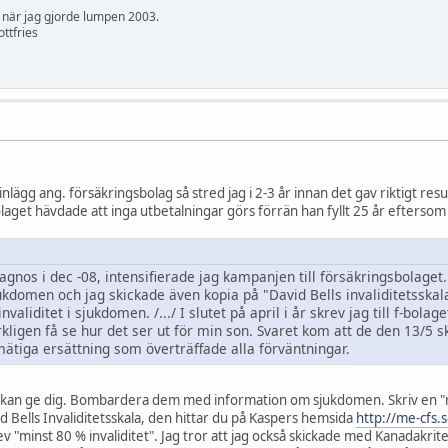
 när jag gjorde lumpen 2003.
ttfries
inlägg ang. försäkringsbolag så stred jag i 2-3 år innan det gav riktigt re
. Bolaget hävdade att inga utbetalningar görs förrän han fyllt 25 år efters
iagnos i dec -08, intensifierade jag kampanjen till försäkringsbol
kdomen och jag skickade även kopia på "David Bells invaliditetsskala
validitet i sjukdomen. /.../ I slutet på april i år skrev jag till f-bol
kligen få se hur det ser ut för min son. Svaret kom att de den 13/5 sk
mätiga ersättning som överträffade alla förväntningar.
g kan ge dig. Bombardera dem med information om sjukdomen. Skriv en "
d Bells Invaliditetsskala, den hittar du på Kaspers hemsida
http://me-cfs.
ev "minst 80 % invaliditet". Jag tror att jag också skickade med Kanadakri