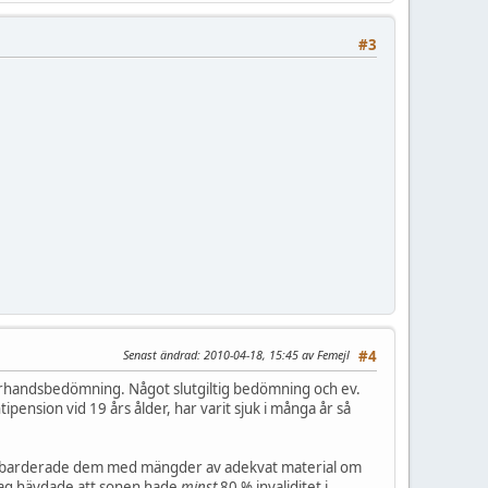
#3
Senast ändrad
: 2010-04-18, 15:45 av Femejl
#4
 förhandsbedömning. Något slutgiltig bedömning och ev.
tipension vid 19 års ålder, har varit sjuk i många år så
g bombarderade dem med mängder av adekvat material om
 Jag hävdade att sonen hade
minst
80 % invaliditet i