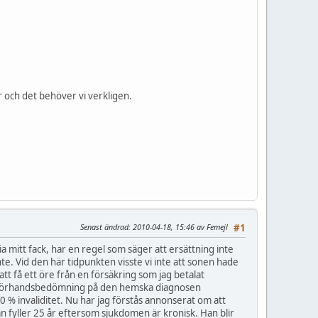
 och det behöver vi verkligen.
Senast ändrad
: 2010-04-18, 15:46 av Femejl
#1
 mitt fack, har en regel som säger att ersättning inte
nte. Vid den här tidpunkten visste vi inte att sonen hade
att få ett öre från en försäkring som jag betalat
en förhandsbedömning på den hemska diagnosen
0 % invaliditet. Nu har jag förstås annonserat om att
n fyller 25 år eftersom sjukdomen är kronisk. Han blir