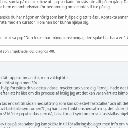
 bara samla på dig och skriv ut. Jag skickade förstås inte allt på en gång. 
kar hem en ombudsman för bedömning om de inte vill tro på dig.
anske du har någon anhörig som kan hjälpa dig att "slåss". Kontakta ann
prata med en kurator. Hon/han bör kunna hjälpa dig.
rige bror sa jag: "Den friske har många önskningar, den sjuke har bara en"
 son. Insjuknade -02, diagnos -08.
 fått upp summan lite, men väldigt lite.
nu 11% så upp med 3%
 fortsätta driva detta vidare, mycket tack vare dig Femejl. hade det inte
n efter att ha läst om din process så insåg jag att det kan vara värt att kämp
yn tas endast till sådan nedsättning som kan objektivt fastställas" och at
ivt fastställa symtomen?? Jag har ju en funktionsnedsättning, det råder de
? Måste jag utredas igen då, bara för att symtomen ska fastställas objekti
 av tips på bra saker jag kan skicka in till försäkringsbolaget med info o