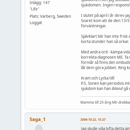
Inlägg: 147
sjukdomen. Ingen respons!
"Life"
I slutet på april i år skrev
Plats: Varberg, Sweden
Svaret kom att de den 13/5 s
Loggat
förväntningar.
Självklart blir han inte fri
korta stunder han så orkar.
Med andra ord - kämpa vidar
korrekta diagnosen ME. Ta me
förmår så finns det ombuds
låt dem göra jobbet. Ring 
Kram och Lycka till!
P.S. Sonen kan periodvis int
sjukdom kan han
ibland
gå u
Mamma till 25-årig ME-drabbad
Saga_1
2009-10-22, 15:27
Jag skulle vilja lyfta detta 