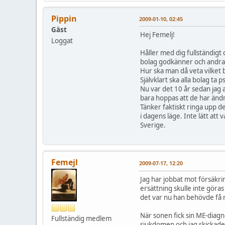
Pippin
2009-01-10, 02:45
Gäst
Hej Femelj!
Loggat
Håller med dig fullständigt 
bolag godkänner och andra i
Hur ska man då veta vilket 
Självklart ska alla bolag ta p
Nu var det 10 år sedan jag 
bara hoppas att de har ändra
Tänker faktiskt ringa upp 
i dagens läge. Inte lätt att v
Sverige.
Femejl
2009-07-17, 12:20
Jag har jobbat mot försäkri
ersättning skulle inte göras
det var nu han behövde få n
När sonen fick sin ME-diag
Fullständig medlem
sjukdomen och jag skickade 