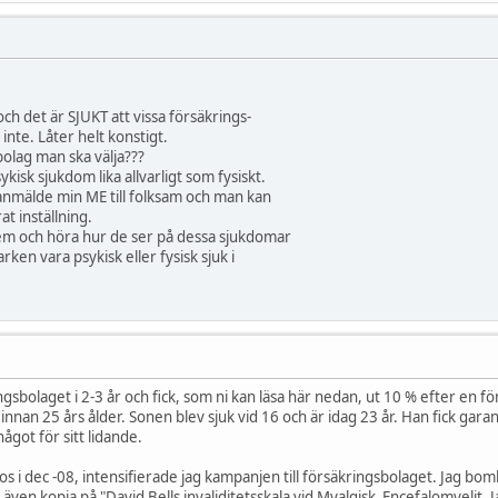
och det är SJUKT att vissa försäkrings-
nte. Låter helt konstigt.
bolag man ska välja???
sykisk sjukdom lika allvarligt som fysiskt.
anmälde min ME till folksam och man kan
t inställning.
dem och höra hur de ser på dessa sjukdomar
arken vara psykisk eller fysisk sjuk i
ngsbolaget i 2-3 år och fick, som ni kan läsa här nedan, ut 10 % efter en
 innan 25 års ålder. Sonen blev sjuk vid 16 och är idag 23 år. Han fick garan
ågot för sitt lidande.
nos i dec -08, intensifierade jag kampanjen till försäkringsbolaget. Ja
även kopia på "David Bells invaliditetsskala vid Myalgisk Encefalomyelit.