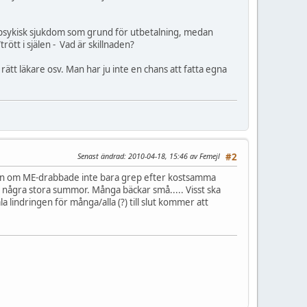
te psykisk sjukdom som grund för utbetalning, medan
trött i själen - Vad är skillnaden?
 rätt läkare osv. Man har ju inte en chans att fatta egna
Senast ändrad
: 2010-04-18, 15:46 av Femejl
#2
ingen om ME-drabbade inte bara grep efter kostsamma
 några stora summor. Många bäckar små..... Visst ska
 lindringen för många/alla (?) till slut kommer att