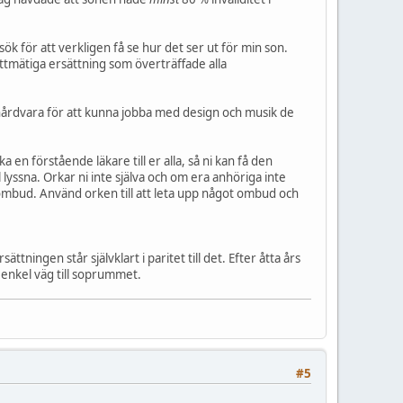
sök för att verkligen få se hur det ser ut för min son.
ättmätiga ersättning som överträffade alla
ch hårdvara för att kunna jobba med design och musik de
n förstående läkare till er alla, så ni kan få den
 lyssna. Orkar ni inte själva och om era anhöriga inte
ombud. Använd orken till att leta upp något ombud och
tningen står självklart i paritet till det. Efter åtta års
 enkel väg till soprummet.
#5