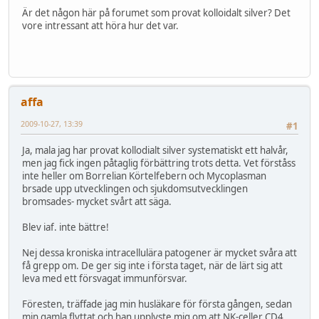
Är det någon här på forumet som provat kolloidalt silver? Det
vore intressant att höra hur det var.
affa
2009-10-27, 13:39
#1
Ja, mala jag har provat kollodialt silver systematiskt ett halvår,
men jag fick ingen påtaglig förbättring trots detta. Vet förståss
inte heller om Borrelian Körtelfebern och Mycoplasman
brsade upp utvecklingen och sjukdomsutvecklingen
bromsades- mycket svårt att säga.
Blev iaf. inte bättre!
Nej dessa kroniska intracellulära patogener är mycket svåra att
få grepp om. De ger sig inte i första taget, när de lärt sig att
leva med ett försvagat immunförsvar.
Föresten, träffade jag min husläkare för första gången, sedan
min gamla flyttat och han upplyste mig om att NK-celler CD4