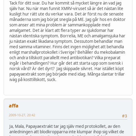
Tack för ditt svar. Du har kommit så mycket längre än vad jag
själv har. Nu när man funnit XMRV-viruset så är det nästan lite
kusligt hur rätt ute du verkar vara. Det är först nu de senaste
månaderna som jag börjat snegla på ME. Jag går hos en doktor
som anser att mina problem är sammankopplade med
amalgamet. Det är klart att flera typer av sjukdomar har
nästan identiska symptom. Borrelia, ME och amalgamsjuka har
ju nästan exakt likadana symptom. Dessutom behandlar man
med samma vitaminer. Finns det ingen möjlighet att behandla
enligt marshallprotokollet i Sverige? Behåller du mekobalamin
och andra tillskott parallellt med antibiotikan? Vilka preparat
ingår i behandlingen? Hur går det att starta upp som svensk i
norsk vård? Är det dyrt? Jag skippade silvret. Har istället köpt
papayaextrakt som jag började med idag. Många slantar trillar
iväg på kosttillskott, suck.
affa
2009-10-27, 20:42
#3
Ja, Mala, Papayaextrakt tar jag själv med protokollet, av den
anledningen att blodkropparna inte klumpar ihop sig vilket de