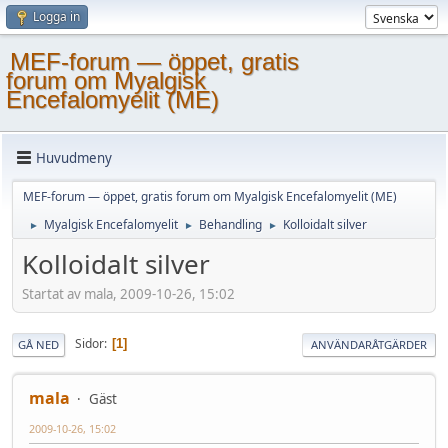
Logga in
MEF-forum — öppet, gratis
forum om Myalgisk
Encefalomyelit (ME)
Huvudmeny
MEF-forum — öppet, gratis forum om Myalgisk Encefalomyelit (ME)
Myalgisk Encefalomyelit
Behandling
Kolloidalt silver
►
►
►
Kolloidalt silver
Startat av mala, 2009-10-26, 15:02
Sidor
1
GÅ NED
ANVÄNDARÅTGÄRDER
mala
Gäst
2009-10-26, 15:02