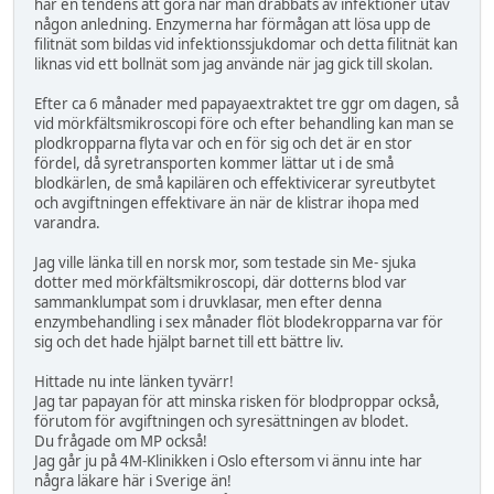
har en tendens att göra när man drabbats av infektioner utav
någon anledning. Enzymerna har förmågan att lösa upp de
filitnät som bildas vid infektionssjukdomar och detta filitnät kan
liknas vid ett bollnät som jag använde när jag gick till skolan.
Efter ca 6 månader med papayaextraktet tre ggr om dagen, så
vid mörkfältsmikroscopi före och efter behandling kan man se
plodkropparna flyta var och en för sig och det är en stor
fördel, då syretransporten kommer lättar ut i de små
blodkärlen, de små kapilären och effektivicerar syreutbytet
och avgiftningen effektivare än när de klistrar ihopa med
varandra.
Jag ville länka till en norsk mor, som testade sin Me- sjuka
dotter med mörkfältsmikroscopi, där dotterns blod var
sammanklumpat som i druvklasar, men efter denna
enzymbehandling i sex månader flöt blodekropparna var för
sig och det hade hjälpt barnet till ett bättre liv.
Hittade nu inte länken tyvärr!
Jag tar papayan för att minska risken för blodproppar också,
förutom för avgiftningen och syresättningen av blodet.
Du frågade om MP också!
Jag går ju på 4M-Klinikken i Oslo eftersom vi ännu inte har
några läkare här i Sverige än!