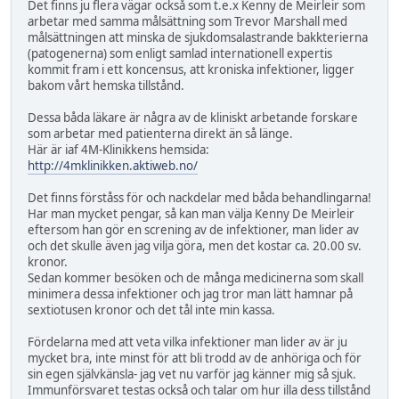
Det finns ju flera vägar också som t.e.x Kenny de Meirleir som
arbetar med samma målsättning som Trevor Marshall med
målsättningen att minska de sjukdomsalastrande bakkterierna
(patogenerna) som enligt samlad internationell expertis
kommit fram i ett koncensus, att kroniska infektioner, ligger
bakom vårt hemska tillstånd.
Dessa båda läkare är några av de kliniskt arbetande forskare
som arbetar med patienterna direkt än så länge.
Här är iaf 4M-Klinikkens hemsida:
http://4mklinikken.aktiweb.no/
Det finns förståss för och nackdelar med båda behandlingarna!
Har man mycket pengar, så kan man välja Kenny De Meirleir
eftersom han gör en screning av de infektioner, man lider av
och det skulle även jag vilja göra, men det kostar ca. 20.00 sv.
kronor.
Sedan kommer besöken och de många medicinerna som skall
minimera dessa infektioner och jag tror man lätt hamnar på
sextiotusen kronor och det tål inte min kassa.
Fördelarna med att veta vilka infektioner man lider av är ju
mycket bra, inte minst för att bli trodd av de anhöriga och för
sin egen självkänsla- jag vet nu varför jag känner mig så sjuk.
Immunförsvaret testas också och talar om hur illa dess tillstånd