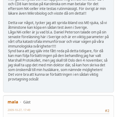
och CD8 kan testas på Karolinska om man betalar för det
eftersom NK-celler inte testas rutinmässigt. För övrigt är min
läkare även Mikrobiolog och visste då om detta!!!
Detta var något, tycker jag att sprida ibland oss ME-sjuka, så vi
åtminstone kan köpa en sådan test även i Sverige.
Låga NK-celler är ju vad bl.a. Daniel Peterson talade om på sin
senaste föreläsning här i Sverige och är en viktig parameter på
vårt ofta katastrofala immunförsvar och visar vägen på våra
immunologiska svårigheter!!!!
Synd bara att jag själv inte fått reda på detta tidigare, för då
kan man följa förbättringen på den behandling jag har valt
Marshall Protokollet, men jag skall till Oslo den 4 november, så
jag skall ta upp det med min doktor där, så kan hon skriva det
som önskemål till min husläkare, som nämnde möjligheten!
Det vore bra att kunna se förbättringen i en sådan viktig
provtagning också!
mala
Gäst
2009-10-27, 17:49
#2