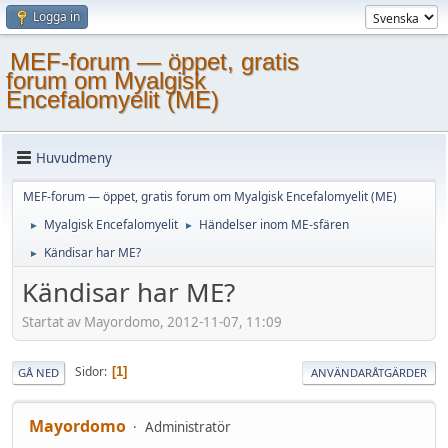
Logga in
MEF-forum — öppet, gratis
forum om Myalgisk
Encefalomyelit (ME)
Huvudmeny
MEF-forum — öppet, gratis forum om Myalgisk Encefalomyelit (ME)
Myalgisk Encefalomyelit
Händelser inom ME-sfären
►
►
Kändisar har ME?
►
Kändisar har ME?
Startat av Mayordomo, 2012-11-07, 11:09
Sidor
1
GÅ NED
ANVÄNDARÅTGÄRDER
Mayordomo
Administratör