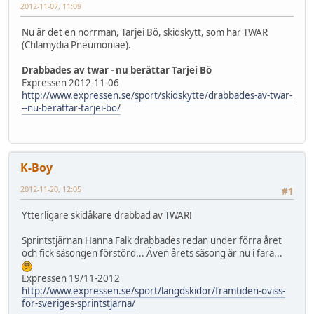
2012-11-07, 11:09
Nu är det en norrman, Tarjei Bö, skidskytt, som har TWAR
(Chlamydia Pneumoniae).
Drabbades av twar - nu berättar Tarjei Bö
Expressen 2012-11-06
http://www.expressen.se/sport/skidskytte/drabbades-av-twar-
--nu-berattar-tarjei-bo/
K-Boy
2012-11-20, 12:05
#1
Ytterligare skidåkare drabbad av TWAR!
Sprintstjärnan Hanna Falk drabbades redan under förra året
och fick säsongen förstörd... Även årets säsong är nu i fara...
Expressen 19/11-2012
http://www.expressen.se/sport/langdskidor/framtiden-oviss-
for-sveriges-sprintstjarna/