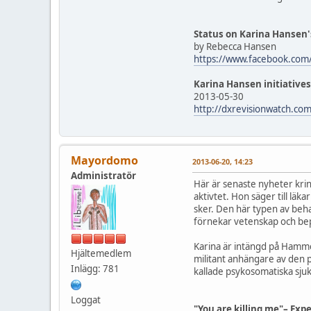
Status on Karina Hansen'
by Rebecca Hansen
https://www.facebook.com
Karina Hansen initiatives:
2013-05-30
http://dxrevisionwatch.com/
Mayordomo
2013-06-20, 14:23
Administratör
Här är senaste nyheter krin
aktivtet. Hon säger till lä
sker. Den här typen av beh
förnekar vetenskap och beprö
Karina är intängd på Hammel
Hjältemedlem
militant anhängare av den p
Inlägg: 781
kallade psykosomatiska sjuk
Loggat
"You are killing me"– Exp