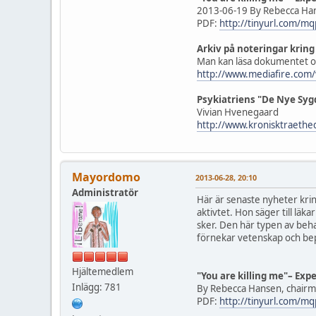
2013-06-19 By Rebecca Han
PDF:
http://tinyurl.com/m
Arkiv på noteringar kring
Man kan läsa dokumentet on
http://www.mediafire.com
Psykiatriens "De Nye Syg
Vivian Hvenegaard
http://www.kronisktraeth
Mayordomo
2013-06-28, 20:10
Administratör
Här är senaste nyheter krin
aktivtet. Hon säger till lä
sker. Den här typen av beh
förnekar vetenskap och beprö
Hjältemedlem
"You are killing me"– Exp
Inlägg: 781
By Rebecca Hansen, chairm
PDF:
http://tinyurl.com/m