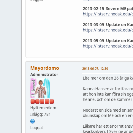
2013-02-15 Severe ME pat
https://listserv.nodak.e
2013-03-09 Update on Ka
https://listserv.nodak.e
2013-05-09 Update on Kar
https://listserv.nodak.e
Mayordomo
2013-06-07, 12:30
Administratör
Lite mer om den 26 åriga 
Karina Hansen är fortfaran
att hon inte kan föra sin eg
henne, och om de kommer få
Hjältemedlem
Nederst en sida med en sam
Inlägg: 781
okunskap om ME och en enorm
Läkare har ett enormt ansva
Loggat
kvacksalveri. I Sverige är