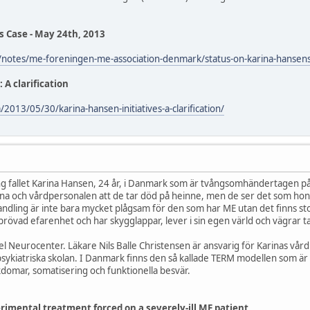
s Case - May 24th, 2013
/notes/me-foreningen-me-association-denmark/status-on-karina-hans
 A clarification
2013/05/30/karina-hansen-initiatives-a-clarification/
g fallet Karina Hansen, 24 år, i Danmark som är tvångsomhändertagen på psy
karna och vårdpersonalen att de tar död på heinne, men de ser det som ho
andling är inte bara mycket plågsam för den som har ME utan det finns s
vad efarenhet och har skygglappar, lever i sin egen värld och vägrar ta in i
 Neurocenter. Läkare Nils Balle Christensen är ansvarig för Karinas vård 
sykiatriska skolan. I Danmark finns den så kallade TERM modellen som är 
domar, somatisering och funktionella besvär.
erimental treatment forced on a severely-ill ME patient