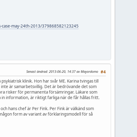
ens-case-may-24th-2013/379868582123245
Senast ändrad
: 2013-06-20, 14:37 av Mayordomo
#4
kiatrisk klinik. Hon har svår ME. Karina tvingas till
n inte är samarbetsvillig. Det är bedrövande det som
tora risker för permanenta försämringar. Läkare som
nformation, är riktigt farliga när de får hållas fritt.
och hans chef är Per Fink. Per Fink är välkänd som
någon form av variant av förklaringsmodell för så