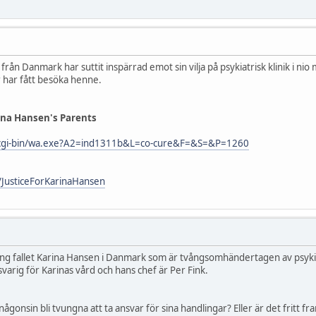
n
från Danmark har suttit inspärrad emot sin vilja på psykiatrisk klinik i ni
r har fått besöka henne.
na Hansen's Parents
du/cgi-bin/wa.exe?A2=ind1311b&L=co-cure&F=&S=&P=1260
/JusticeForKarinaHansen
ring fallet Karina Hansen i Danmark som är tvångsomhändertagen av psyk
svarig för Karinas vård och hans chef är Per Fink.
gonsin bli tvungna att ta ansvar för sina handlingar? Eller är det fritt fr