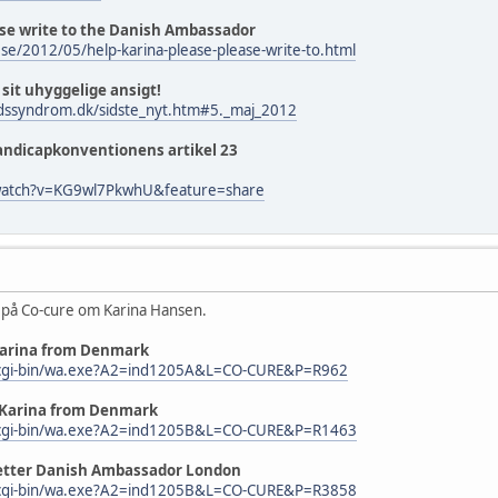
ease write to the Danish Ambassador
t.se/2012/05/help-karina-please-please-write-to.html
sit uhyggelige ansigt!
edssyndrom.dk/sidste_nyt.htm#5._maj_2012
ndicapkonventionens artikel 23
watch?v=KG9wl7PkwhU&feature=share
på Co-cure om Karina Hansen.
Karina from Denmark
du/cgi-bin/wa.exe?A2=ind1205A&L=CO-CURE&P=R962
 Karina from Denmark
du/cgi-bin/wa.exe?A2=ind1205B&L=CO-CURE&P=R1463
Letter Danish Ambassador London
du/cgi-bin/wa.exe?A2=ind1205B&L=CO-CURE&P=R3858