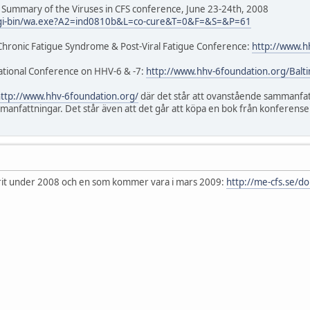
Summary of the Viruses in CFS conference, June 23-24th, 2008
u/cgi-bin/wa.exe?A2=ind0810b&L=co-cure&T=0&F=&S=&P=61
Chronic Fatigue Syndrome & Post-Viral Fatigue Conference:
http://www.h
ational Conference on HHV-6 & -7:
http://www.hhv-6foundation.org/Balt
ttp://www.hhv-6foundation.org/
där det står att ovanstående sammanfatt
nfattningar. Det står även att det går att köpa en bok från konferense
it under 2008 och en som kommer vara i mars 2009:
http://me-cfs.se/