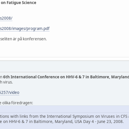
 on Fatigue Science
fs2008/
cfs2008/images/program.pdf
gseliten är på konferensen.
ån
6th International Conference on HHV-6 & 7 in Baltimore, Marylan
h virus.
/5257/video
de olika föredragen:
ations with links from the International Symposium on Viruses in CFS &
e on HHV-6 & 7 in Baltimore, Maryland, USA Day 4 - June 23, 2008.