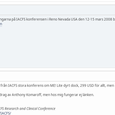
ngarna på IACFS konferensen i Reno Nevada USA den 12-15 mars 2008 bör
en
rån IACFS stora konferens om ME! Lite dyrt dock, 299 USD för allt, men d
tdrag av Anthony Komaroff, men hos mig fungerar ej länken.
CFS Research and Clinical Conference
/IACFS/