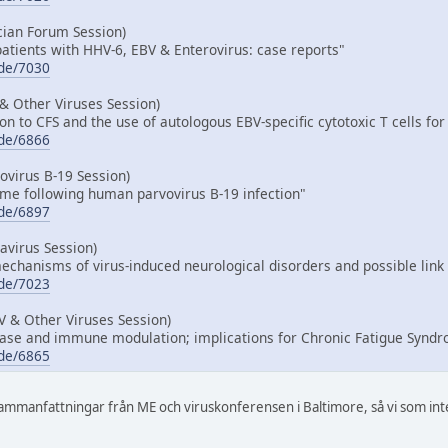
cian Forum Session)
patients with HHV-6, EBV & Enterovirus: case reports"
ode/7030
& Other Viruses Session)
 to CFS and the use of autologous EBV-specific cytotoxic T cells for
ode/6866
ovirus B-19 Session)
me following human parvovirus B-19 infection"
ode/6897
virus Session)
mechanisms of virus-induced neurological disorders and possible lin
ode/7023
V & Other Viruses Session)
se and immune modulation; implications for Chronic Fatigue Synd
ode/6865
sammanfattningar från ME och viruskonferensen i Baltimore, så vi som int