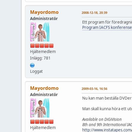
Mayordomo
2008-12-18, 20:39
Administratör
Ett program för föredragni
Program IACFS konferens
Hjältemedlem
Inlägg: 781
Loggat
Mayordomo
2009-03-16, 16:56
Administratör
Nu kan man beställa DVDer f
Man skall kunna höra ett u
Available on DiGiVision
8th and 9th International IA
Hjältemedlem
http://www.instatapes.com