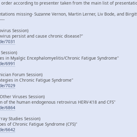
 order according to presenter taken from the main list of presentati
ations missing- Suzanne Vernon, Martin Lerner, Liv Bode, and Birgitt
----
virus Session)
ovirus persist and cause chronic disease?"
ode/7031
 Session)
ses in Myalgic Encephalomyelitis/Chronic Fatigue Syndrome"
ode/6991
nician Forum Session)
rategies in Chronic Fatigue Syndrome"
ode/7029
Other Viruses Session)
ion of the human endogenous retrovirus HERV-K18 and CFS"
ode/6864
ray Studies Session)
pes of Chronic Fatigue Syndrome (CFS)"
ode/6642