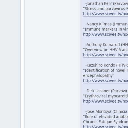
-Jonathan Kerr (Parvovi
"Stress and parvovirus B
http://www.scivee.tv/n
-Nancy Klimas (Immune
"Immune markers in vira
http://www.scivee.tv/n
-Anthony Komaroff (HHV
"Overview on HHV-6 and
http://www.scivee.tv/n
-Kazuhiro Kondo (HHV-6
"Identification of novel
encephalopathy"
http://www.scivee.tv/n
-Dirk Lassner (Parvovir
"Erythroviral myocardit
http://www.scivee.tv/n
-Jose Montoya (Clinicia
"Role of elevated antibo
Chronic Fatigue Syndro
http://www.scivee.tv/n