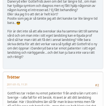
Daneryd eller Gottefrids även om det tar längre tid , om man
har tydliga symtom och diagnos men ej fått hjälp någonsin av
någon kunnig el intresserad.? Ej fått behandling?
Eller ska jag tro att det är helt kört?
Positiv som jag är så tänkte jag att det kanske tar lite längre tid
bara..
För är det inte så att alla svenskar ska ha samma rätt till samma
vård och om man inte i sitt eget landsting kan erbjuda prof
vård så har man rätt att få det i annat landsting? Ville bara
skriva detta för att det verkar vara så tydligt att Gottefrid o ny
om det öppnar i Danderyd bara tar emot patienter i sitt eget
landsting och närliggande...och det kan ju bara inte vara rätt
och riktigt?
Trötter
2011-01-15, 11:31
#2
Gottfries tar redan nu emot patienter från andra län runt om i
Sverige - i alla fall för ett besök. Kravet är att ditt landsting
betalar. Här i Stockholms län så får man kräva remiss men får