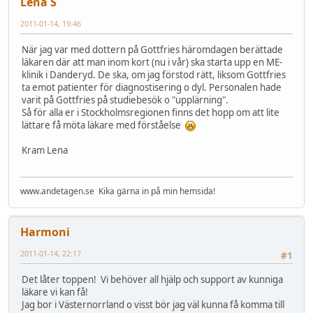
Lena S
2011-01-14, 19:46
När jag var med dottern på Gottfries häromdagen berättade
läkaren där att man inom kort (nu i vår) ska starta upp en ME-
klinik i Danderyd. De ska, om jag förstod rätt, liksom Gottfries
ta emot patienter för diagnostisering o dyl. Personalen hade
varit på Gottfries på studiebesök o "upplärning".
Så för alla er i Stockholmsregionen finns det hopp om att lite
lättare få möta läkare med förståelse
Kram Lena
www.andetagen.se Kika gärna in på min hemsida!
Harmoni
2011-01-14, 22:17
#1
Det låter toppen! Vi behöver all hjälp och support av kunniga
läkare vi kan få!
Jag bor i Västernorrland o visst bör jag väl kunna få komma till