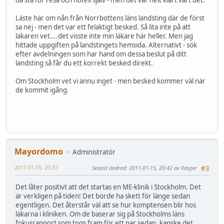
då stå för resa och hotell själv - men det var helt klart värt det.
Läste här om nån från Norrbottens läns landsting där de först
sa nej - men det var ett felaktigt besked. Så lita inte på att
läkaren vet....det visste inte min läkare här heller. Men jag
hittade uppgiften på landstingets hemsida. Alternativt - sök
efter avdelningen som har hand om dessa beslut på ditt
landsting så får du ett korrekt besked direkt.
Om Stockholm vet vi ännu inget - men besked kommer väl när
de kommit igång.
Mayordomo
Administratör
2011-01-15, 20:37
Senast ändrad
: 2011-01-15, 20:42 av Kasper
#3
Det låter positivt att det startas en ME-klinik i Stockholm. Det
är verkligen på tiden! Det borde ha skett för länge sedan
egentligen. Det återstår väl att se hur komptensen blir hos
läkarna i kliniken. Om de baserar sig på Stockholms läns
fokusrapport som togs fram för ett par sedan, kanske det