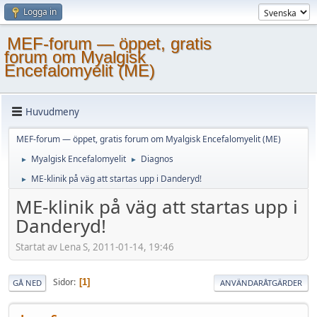
Logga in
MEF-forum — öppet, gratis
forum om Myalgisk
Encefalomyelit (ME)
Huvudmeny
MEF-forum — öppet, gratis forum om Myalgisk Encefalomyelit (ME)
Myalgisk Encefalomyelit
Diagnos
►
►
ME-klinik på väg att startas upp i Danderyd!
►
ME-klinik på väg att startas upp i
Danderyd!
Startat av Lena S, 2011-01-14, 19:46
Sidor
1
GÅ NED
ANVÄNDARÅTGÄRDER