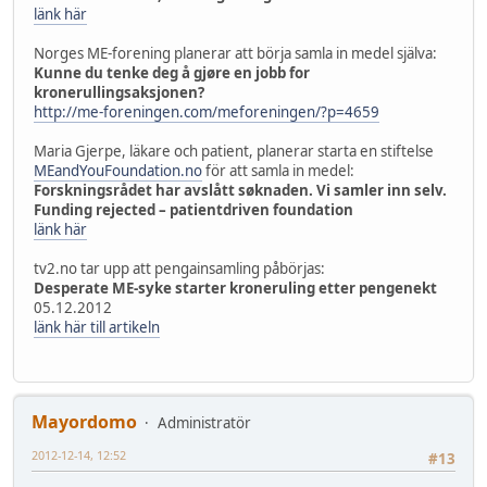
länk här
Norges ME-forening planerar att börja samla in medel själva:
Kunne du tenke deg å gjøre en jobb for
kronerullingsaksjonen?
http://me-foreningen.com/meforeningen/?p=4659
Maria Gjerpe, läkare och patient, planerar starta en stiftelse
MEandYouFoundation.no
för att samla in medel:
Forskningsrådet har avslått søknaden. Vi samler inn selv.
Funding rejected – patientdriven foundation
länk här
tv2.no tar upp att pengainsamling påbörjas:
Desperate ME-syke starter kroneruling etter pengenekt
05.12.2012
länk här till artikeln
Mayordomo
Administratör
2012-12-14, 12:52
#13