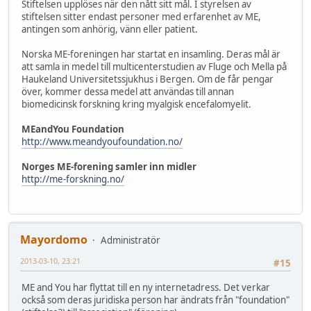
Stiftelsen upplöses när den nått sitt mål. I styrelsen av
stiftelsen sitter endast personer med erfarenhet av ME,
antingen som anhörig, vänn eller patient.
Norska ME-foreningen har startat en insamling. Deras mål är
att samla in medel till multicenterstudien av Fluge och Mella på
Haukeland Universitetssjukhus i Bergen. Om de får pengar
över, kommer dessa medel att användas till annan
biomedicinsk forskning kring myalgisk encefalomyelit.
MEandYou Foundation
http://www.meandyoufoundation.no/
Norges ME-forening samler inn midler
http://me-forskning.no/
Mayordomo
Administratör
2013-03-10, 23:21
#15
ME and You har flyttat till en ny internetadress. Det verkar
också som deras juridiska person har ändrats från "foundation"