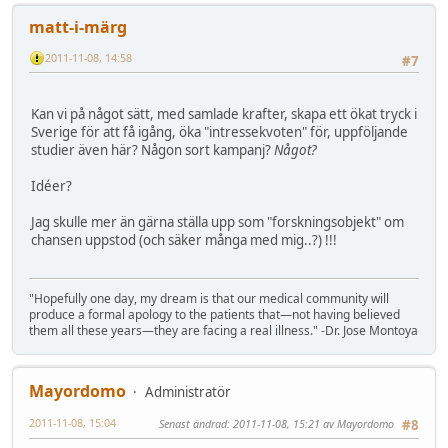
matt-i-märg
2011-11-08, 14:58
#7
Kan vi på något sätt, med samlade krafter, skapa ett ökat tryck i
Sverige för att få igång, öka "intressekvoten" för, uppföljande
studier även här? Någon sort kampanj?
Något?
Idéer?
Jag skulle mer än gärna ställa upp som "forskningsobjekt" om
chansen uppstod (och säker många med mig..?) !!!
"Hopefully one day, my dream is that our medical community will
produce a formal apology to the patients that—not having believed
them all these years—they are facing a real illness." -Dr. Jose Montoya
Mayordomo
Administratör
2011-11-08, 15:04
Senast ändrad
: 2011-11-08, 15:21 av Mayordomo
#8