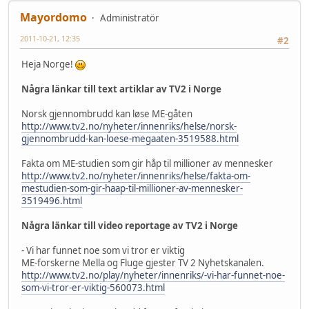
Mayordomo
Administratör
2011-10-21, 12:35
#2
Heja Norge!
Några länkar till text artiklar av TV2 i Norge
Norsk gjennombrudd kan løse ME-gåten
http://www.tv2.no/nyheter/innenriks/helse/norsk-
gjennombrudd-kan-loese-megaaten-3519588.html
Fakta om ME-studien som gir håp til millioner av mennesker
http://www.tv2.no/nyheter/innenriks/helse/fakta-om-
mestudien-som-gir-haap-til-millioner-av-mennesker-
3519496.html
Några länkar till video reportage av TV2 i Norge
- Vi har funnet noe som vi tror er viktig
ME-forskerne Mella og Fluge gjester TV 2 Nyhetskanalen.
http://www.tv2.no/play/nyheter/innenriks/-vi-har-funnet-noe-
som-vi-tror-er-viktig-560073.html