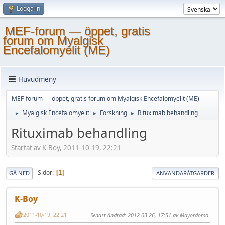
Logga in
MEF-forum — öppet, gratis
forum om Myalgisk
Encefalomyelit (ME)
Huvudmeny
MEF-forum — öppet, gratis forum om Myalgisk Encefalomyelit (ME)
Myalgisk Encefalomyelit
Forskning
Rituximab behandling
►
►
►
Rituximab behandling
Startat av K-Boy, 2011-10-19, 22:21
Sidor
1
GÅ NED
ANVÄNDARÅTGÄRDER
K-Boy
2011-10-19, 22:21
Senast ändrad
: 2012-03-26, 17:51 av Mayordomo