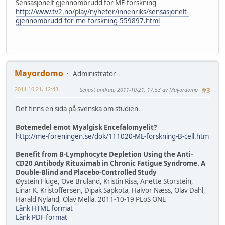
Sensasjonelt gjennombrudd for ME-forskning
http://www.tv2.no/play/nyheter/innenriks/sensasjonelt-
gjennombrudd-for-me-forskning-559897.html
Mayordomo
Administratör
2011-10-21, 12:43
Senast ändrad
: 2011-10-21, 17:53 av Mayordomo
#3
Det finns en sida på svenska om studien.
Botemedel emot Myalgisk Encefalomyelit?
http://me-foreningen.se/dok/111020-ME-forskning-B-cell.htm
Benefit from B-Lymphocyte Depletion Using the Anti-
CD20 Antibody Rituximab in Chronic Fatigue Syndrome. A
Double-Blind and Placebo-Controlled Study
Øystein Fluge, Ove Bruland, Kristin Risa, Anette Storstein,
Einar K. Kristoffersen, Dipak Sapkota, Halvor Næss, Olav Dahl,
Harald Nyland, Olav Mella. 2011-10-19 PLoS ONE
Länk HTML format
Länk PDF format