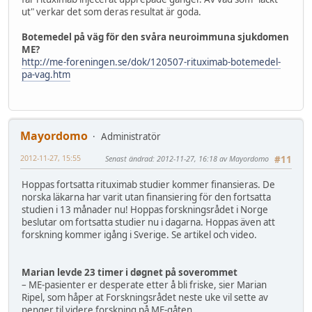
ut" verkar det som deras resultat är goda.
Botemedel på väg för den svåra neuroimmuna sjukdomen
ME?
http://me-foreningen.se/dok/120507-rituximab-botemedel-
pa-vag.htm
Mayordomo
Administratör
2012-11-27, 15:55
Senast ändrad
: 2012-11-27, 16:18 av Mayordomo
#11
Hoppas fortsatta rituximab studier kommer finansieras. De
norska läkarna har varit utan finansiering för den fortsatta
studien i 13 månader nu! Hoppas forskningsrådet i Norge
beslutar om fortsatta studier nu i dagarna. Hoppas även att
forskning kommer igång i Sverige. Se artikel och video.
Marian levde 23 timer i døgnet på soverommet
– ME-pasienter er desperate etter å bli friske, sier Marian
Ripel, som håper at Forskningsrådet neste uke vil sette av
penger til videre forskning på ME-gåten.