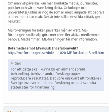
Om man vill påverka, kan man kontakta media, journalister,
politiker och vårdgivare kring detta. Onkologer och
universitetssjukhus är nog de som är mest lämpade att bedriva
studier med rituximab. Det är inte sällan enskilda initiativ ger
resultat.
ME-föreningen försöker påverka i mån av kraft. ME-
föreningen skulle vilja göra mer men fler aktiva medlemmar
behövs. Medlemmar i ME-föreningen får mer information.
Botemedel emot Myalgisk Encefalomyelit?
http://me-foreningen.se/dok/111020-ME-forskning-B-cell.htm
Citat
För att detta skall kunna bli en allmänt spridd
behandling, behöver andra forskargrupper
reproducera resultatet. Det vore önskvärt att forskare i
Sverige involveras i denna forskning och att svenska
staten står för finansiering.