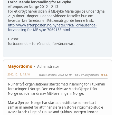
Forbausende forvandling for ME-syke
Aftenposten Norge 2012-12-13
For et drøyt halvår siden lå ME-syke Maria Gjerpe under dyna
21,5 timer i døgnet. I denne videoen forteller hun om
hvordan kreftmedisinen Rituximab gjorde henne frisk.
http://www.aftenposten.no/nyheter/iriks/Forbausende-
forvandling-for-ME-syke-7069158.html
Glosor:
forbausende = förvånande, förvånansvärt
Mayordomo
Administratör
2012-12-19, 15:40
Senast ändrad
: 2012-12-19, 15:50 av Mayordomo
#14
Nu har två organisationer startat med insamling för rituximab
forskningen i Norge. Den ena drivs av Maria Gjerpe från
Norge och den andra av ME-foreningen i Norge.
Maria Gjerpe i Norge har startat en stiftelse som enbart
samlar in medel för att finanisiera en större rituximab-studie
av Mella och Fluge på Haukeland sjukhus i Bergen i Norge.