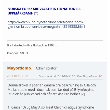
NORSKA FORSKARE VÄCKER INTERNATIONELL
UPPMÄRKSAMHET:
http://www.tv2.no/nyheter/innenriks/helse/norsk-
gjennombrudd-kan-loese-megaaten-3519588.html
It all started with a flu back in 1993...
Diagnos: G93.3
Mayordomo
Administratör
2011-10-21, 11:34
Senast ändrad
: 2011-10-22, 01:30 av Mayordomo
#1
Denna artikel [1] ger en ganska bra beskrivning av Olla och
Mellas studie med rituximab som tar död på B-lymfocyter.
Studien är publicerad och går att läsa i sin helhet [2].
1. Cancer Drug May Also Treat Chronic Fatigue Syndrome