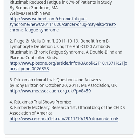
Rituximab Reduced Fatigue in 67% of Patients in Study
By Brenda Goodman, MA
WebMD Health News
http://www.webmd.com/chronic-fatigue-
syndrome/news/20111020/cancer-drug-may-also-treat-
chronic-fatigue-syndrome
2. Fluge Ø, Mella O, m.fl. 2011-10-19. Benefit from B-
Lymphocyte Depletion Using the Anti-CD20 Antibody
Rituximab in Chronic Fatigue Syndrome. A Double-Blind and
Placebo-Controlled Study.
http://www.plosone.org/article/info%3Adoi%2F10.1371%2Fjo
urnal.pone.0026358
3. Rituximab clinical trial: Questions and Answers
by Tony Britton on October 20, 2011. ME Association, UK
http://www.meassociation.org.uk/?p=8459
4. Rituximab Trial Shows Promise
K. Kimberly McCleary. Research 1st, Official blog of the CFIDS
Association of America.
http://www.research1st.com/2011/10/19/rituximab-trial/