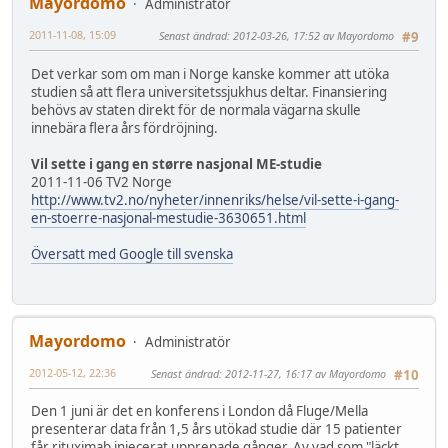
Mayordomo
Administratör
2011-11-08, 15:09
Senast ändrad
: 2012-03-26, 17:52 av Mayordomo
#9
Det verkar som om man i Norge kanske kommer att utöka
studien så att flera universitetssjukhus deltar. Finansiering
behövs av staten direkt för de normala vägarna skulle
innebära flera års fördröjning.
Vil sette i gang en større nasjonal ME-studie
2011-11-06 TV2 Norge
http://www.tv2.no/nyheter/innenriks/helse/vil-sette-i-gang-
en-stoerre-nasjonal-mestudie-3630651.html
Översatt med Google till svenska
Mayordomo
Administratör
2012-05-12, 22:36
Senast ändrad
: 2012-11-27, 16:17 av Mayordomo
#10
Den 1 juni är det en konferens i London då Fluge/Mella
presenterar data från 1,5 års utökad studie där 15 patienter
får rituximab injecerat upprepade gånger. Av vad som "läckt