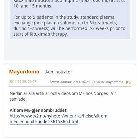
Rituximab infusions 500 mg/m2 (max 1000 mg) at 3, 6,
10, and 15 months.
For up to 5 patients in the study, standard plasma
exchange (one plasma volume, up to 5 treatments,
during 1-2 weeks) will be performed 2-3 weeks prior to
start of Rituximab therapy.
Mayordomo
Administratör
2011-10-23, 20:07
Senast ändrad
: 2011-10-23, 21:50 av Mayordomo
#6
Nedan är alla artiklar och videos om ME hos Norges TV2
samlade.
Alt om ME-gjennombruddet
http://www.tv2.no/nyheter/innenriks/helse/alt-om-
megjennombruddet-3615866.html