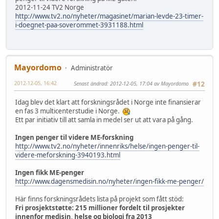
2012-11-24 TV2 Norge
http://www.tv2.no/nyheter/magasinet/marian-levde-23-timer-
i-doegnet-paa-soverommet-3931188.html
Mayordomo
Administratör
2012-12-05, 16:42
Senast ändrad
: 2012-12-05, 17:04 av Mayordomo
#12
Idag blev det klart att forskningsrådet i Norge inte finansierar
en fas 3 multicenterstudie i Norge.
Ett par initiativ till att samla in medel ser ut att vara på gång.
Ingen penger til videre ME-forskning
http://www.tv2.no/nyheter/innenriks/helse/ingen-penger-til-
videre-meforskning-3940193.html
Ingen fikk ME-penger
http://www.dagensmedisin.no/nyheter/ingen-fikk-me-penger/
Här finns forskningsrådets lista på projekt som fått stöd:
Fri prosjektstøtte: 215 millioner fordelt til prosjekter
innenfor medisin, helse og biologi fra 2013