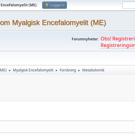
 Encefalomyelit (ME)
.
Logga in
om Myalgisk Encefalomyelit (ME)
Obs! Registreri
Forumnyheter:
Registreringsin
(ME)
Myalgisk Encefalomyelit
Forskning
Metabolomik
►
►
►