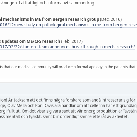
kningen. Lättfattligt och informativt sammandrag.
al mechanisms in ME from Bergen research group
(Dec, 2016)
/2016/12/new-study-on-pathological-mechanisms-in-me-from-bergen-res
 updates om ME/CFS research
(Feb, 2017)
2017/02/22/stanford-team-announces-breakthrough-in-mecfs-research/
s that our medical community will produce a formal apology to the patients tha
ion! Är tacksam att det finns några forskare som ändå intresserar sig för ME
uge, Olav Mella och Ron Davis alla handlar om att cellerna har ett grund
i fullt ut. Om det visar sig vara sant att vår energiproduktion är "avstängd
ss mentalt och fysiskt, samt blir ordentligt sämre efteråt av aktivitet.