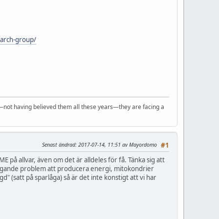
earch-group/
t—not having believed them all these years—they are facing a
Senast ändrad
: 2017-07-14, 11:51 av Mayordomo
#1
 på allvar, även om det är alldeles för få. Tänka sig att
läggande problem att producera energi, mitokondrier
" (satt på sparlåga) så är det inte konstigt att vi har