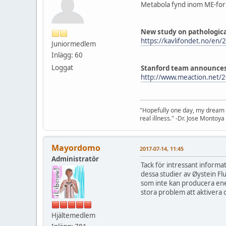
Metabola fynd inom ME-fors
New study on pathologic
https://kavlifondet.no/en
Juniormedlem
Inlägg: 60
Loggat
Stanford team announces
http://www.meaction.net/
"Hopefully one day, my dream i
real illness." -Dr. Jose Montoya
Mayordomo
2017-07-14, 11:45
Administratör
Tack för intressant informat
dessa studier av Øystein Fl
som inte kan producera energ
stora problem att aktivera o
Hjältemedlem