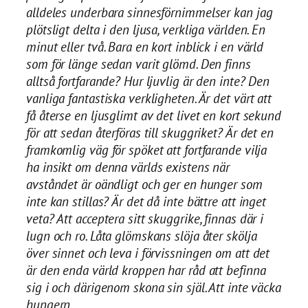
alldeles underbara sinnesförnimmelser kan jag
plötsligt delta i den ljusa, verkliga världen. En
minut eller två. Bara en kort inblick i en värld
som för länge sedan varit glömd. Den finns
alltså fortfarande? Hur ljuvlig är den inte? Den
vanliga fantastiska verkligheten. Är det värt att
få återse en ljusglimt av det livet en kort sekund
för att sedan återföras till skuggriket? Är det en
framkomlig väg för spöket att fortfarande vilja
ha insikt om denna världs existens när
avståndet är oändligt och ger en hunger som
inte kan stillas? Är det då inte bättre att inget
veta? Att acceptera sitt skuggrike, finnas där i
lugn och ro. Låta glömskans slöja åter skölja
över sinnet och leva i förvissningen om att det
är den enda värld kroppen har råd att befinna
sig i och därigenom skona sin själ. Att inte väcka
hungern.