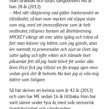
svårt drabbad och totalt sängbunden. Nu är
han 28 år (2012):
– Med rätt rådgivning vad gäller hanterandet av
tillståndet, så kan man mycket väl slippa sluta
som mig, med ett immunförsvar som är helt
nedbrutet, tillsynes bortom all återhämtning.
MYCKET viktigt att inte sätta igång och träna så
fort man känner sig bättre, som jag gjorde, utan
lev normalt, ta promenader och njut av livet. Jag
satte igång och lyfte vikter och tränade bort
påsamlat fett då jag hade blivit fet under alla
åren. Visst fick jag tillslut en fin kropp igen men
sedan gick det åt helvete. Nu kan jag ej vila mig
bättre som tidigare.
Så här skriver en kvinna som är 42 år (2012)
och som har ME sedan 16 år tillbaka. Hon har
varit sämre under fyra år, med svår sensorisk
överkänslighet och sängbunden: