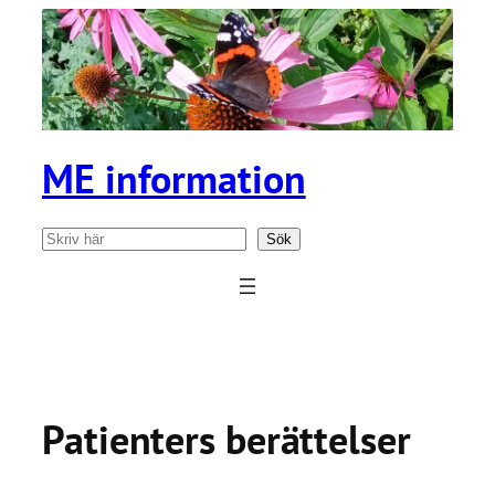
Hoppa
till
innehåll
ME information
Sök
Sök
Patienters berättelser