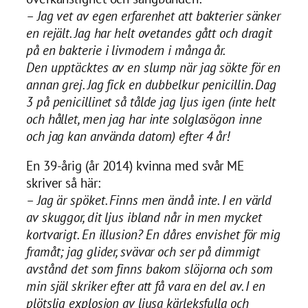
– Jag vet av egen erfarenhet att bakterier sänker
en rejält. Jag har helt ovetandes gått och dragit
på en bakterie i livmodern i många år.
Den upptäcktes av en slump när jag sökte för en
annan grej. Jag fick en dubbelkur penicillin. Dag
3 på penicillinet så tålde jag ljus igen (inte helt
och hållet, men jag har inte solglasögon inne
och jag kan använda datorn) efter 4 år!
En 39-årig (år 2014) kvinna med svår ME
skriver så här:
– Jag är spöket. Finns men ändå inte. I en värld
av skuggor, dit ljus ibland når in men mycket
kortvarigt. En illusion? En dåres envishet för mig
framåt; jag glider, svävar och ser på dimmigt
avstånd det som finns bakom slöjorna och som
min själ skriker efter att få vara en del av. I en
plötslig explosion av ljusa kärleksfulla och