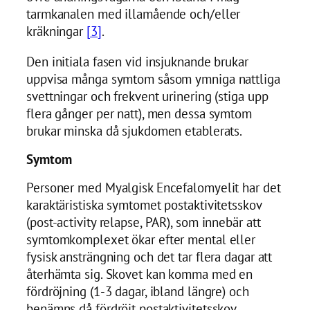
tarmkanalen med illamående och/eller
kräkningar
[3]
.
Den initiala fasen vid insjuknande brukar
uppvisa många symtom såsom ymniga nattliga
svettningar och frekvent urinering (stiga upp
flera gånger per natt), men dessa symtom
brukar minska då sjukdomen etablerats.
Symtom
Personer med Myalgisk Encefalomyelit har det
karaktäristiska symtomet postaktivitetsskov
(post-activity relapse, PAR), som innebär att
symtomkomplexet ökar efter mental eller
fysisk ansträngning och det tar flera dagar att
återhämta sig. Skovet kan komma med en
fördröjning (1-3 dagar, ibland längre) och
benämns då fördröjt postaktivitetsskov