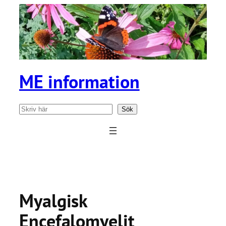
Hoppa
till
innehåll
ME information
Sök
Sök
Myalgisk
Encefalomyelit