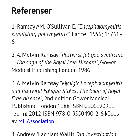
Referenser
1. Ramsay AM, O’Sullivan E.
“Encephalomyelitis
simulating poliomyelitis”
. Lancet 1956; 1: 761–
6.
2. A. Melvin Ramsay
“Postviral fatigue syndrome
– The saga of the Royal Free Disease”
, Gower
Medical Publishing London 1986
3. A. Melvin Ramsay
“Myalgic Encephalomyelitis
and Postviral Fatigue States: The Sage of Royal
Free disease”
, 2nd edition Gower Medical
Publishing London 1988 ISBN 0906923999,
reprint 2012 ISBN 978-0-9550490-2-6 köpes
av
ME Association
4. Andrew (Lachlan) Wallis.
“An investigation