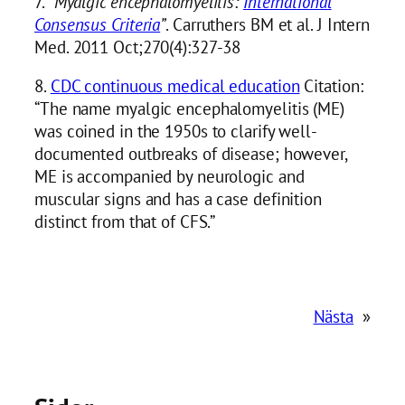
7.
“Myalgic encephalomyelitis:
International
Consensus Criteria
”
. Carruthers BM et al. J Intern
Med. 2011 Oct;270(4):327-38
8.
CDC continuous medical education
Citation:
“The name myalgic encephalomyelitis (ME)
was coined in the 1950s to clarify well-
documented outbreaks of disease; however,
ME is accompanied by neurologic and
muscular signs and has a case definition
distinct from that of CFS.”
Nästa
»