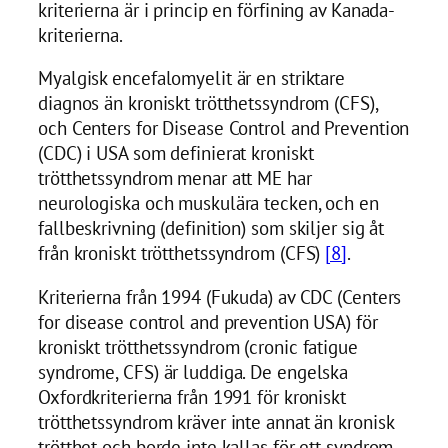
kriterierna är i princip en förfining av Kanada-
kriterierna.
Myalgisk encefalomyelit är en striktare
diagnos än kroniskt trötthetssyndrom (CFS),
och Centers for Disease Control and Prevention
(CDC) i USA som definierat kroniskt
trötthetssyndrom menar att ME har
neurologiska och muskulära tecken, och en
fallbeskrivning (definition) som skiljer sig åt
från kroniskt trötthetssyndrom (CFS)
[8]
.
Kriterierna från 1994 (Fukuda) av CDC (Centers
for disease control and prevention USA) för
kroniskt trötthetssyndrom (cronic fatigue
syndrome, CFS) är luddiga. De engelska
Oxfordkriterierna från 1991 för kroniskt
trötthetssyndrom kräver inte annat än kronisk
trötthet och borde inte kallas för ett syndrom.