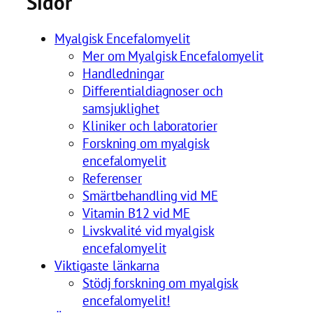
Sidor
Myalgisk Encefalomyelit
Mer om Myalgisk Encefalomyelit
Handledningar
Differentialdiagnoser och
samsjuklighet
Kliniker och laboratorier
Forskning om myalgisk
encefalomyelit
Referenser
Smärtbehandling vid ME
Vitamin B12 vid ME
Livskvalité vid myalgisk
encefalomyelit
Viktigaste länkarna
Stödj forskning om myalgisk
encefalomyelit!