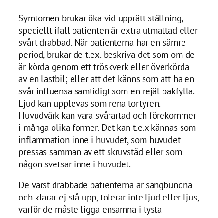
Symtomen brukar öka vid upprätt ställning,
speciellt ifall patienten är extra utmattad eller
svårt drabbad. När patienterna har en sämre
period, brukar de t.ex. beskriva det som om de
är körda genom ett tröskverk eller överkörda
av en lastbil; eller att det känns som att ha en
svår influensa samtidigt som en rejäl bakfylla.
Ljud kan upplevas som rena tortyren.
Huvudvärk kan vara svårartad och förekommer
i många olika former. Det kan t.e.x kännas som
inflammation inne i huvudet, som huvudet
pressas samman av ett skruvstäd eller som
någon svetsar inne i huvudet.
De värst drabbade patienterna är sängbundna
och klarar ej stå upp, tolerar inte ljud eller ljus,
varför de måste ligga ensamna i tysta