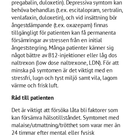
pregabalin, duloxetin). Depressiva symtom kan
behöva behandlas (t.ex. escitalopram, sertralin,
venlafaxin, duloxetin), och vid insättning bör
ångestdämpande (t.ex. oxazepam) finnas
tillgängligt för patienten kan få permanenta
försämringar av stressen från en initial
ångeststegring. Många patienter känner sig
något bättre av B12-injektioner eller låg dos
naltrexon (low dose naltrexone, LDN). För att
minska på symtomen är det viktigt med en
stressfri, lugn och tyst miljö samt vila, lagom
värme och frisk luft.
Råd till patienten
Det är viktigt att försöka låta bli faktorer som
kan försämra hälsotillståndet. Symtomet med
malaise/utmattning/trötthet som varar mer än
24 timmar efter mental eller fysisk