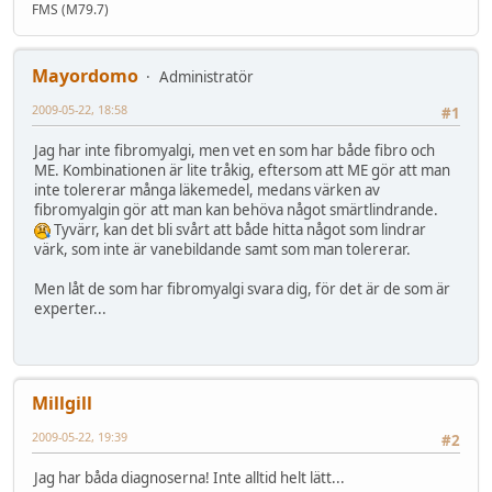
FMS (M79.7)
Mayordomo
Administratör
2009-05-22, 18:58
#1
Jag har inte fibromyalgi, men vet en som har både fibro och
ME. Kombinationen är lite tråkig, eftersom att ME gör att man
inte tolererar många läkemedel, medans värken av
fibromyalgin gör att man kan behöva något smärtlindrande.
Tyvärr, kan det bli svårt att både hitta något som lindrar
värk, som inte är vanebildande samt som man tolererar.
Men låt de som har fibromyalgi svara dig, för det är de som är
experter...
Millgill
2009-05-22, 19:39
#2
Jag har båda diagnoserna! Inte alltid helt lätt...