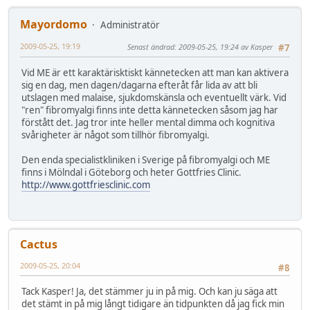
Mayordomo
Administratör
2009-05-25, 19:19
Senast ändrad
: 2009-05-25, 19:24 av Kasper
#7
Vid ME är ett karaktärisktiskt kännetecken att man kan aktivera
sig en dag, men dagen/dagarna efteråt får lida av att bli
utslagen med malaise, sjukdomskänsla och eventuellt värk. Vid
"ren" fibromyalgi finns inte detta kännetecken såsom jag har
förstått det. Jag tror inte heller mental dimma och kognitiva
svårigheter är något som tillhör fibromyalgi.
Den enda specialistkliniken i Sverige på fibromyalgi och ME
finns i Mölndal i Göteborg och heter Gottfries Clinic.
http://www.gottfriesclinic.com
Cactus
2009-05-25, 20:04
#8
Tack Kasper! Ja, det stämmer ju in på mig. Och kan ju säga att
det stämt in på mig långt tidigare än tidpunkten då jag fick min