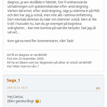
diagnos, ja sen skolåldern faktiskt. Det frunktansvärda
utmattningen och sjukdomskänslan efter ansträngning.
Värken däremot, efter ansträngning, sägs ju stämma in på FMS
och den har jag ju också, men inte alls i samma omfattning.
Den mentala dimman du talar om stämmer också. Men är lite
trött i huvudet nu, kan du ge exempel på kognitiva
svårigheter... Kan inte komma på vad det betyder, fast jag så
väl vet...
Kom gärna med fler kommentarer, nån! Tack!
Att få en diagnos är värdefullt!
Fick min 23 november 2009.
Att ha en läkare som tar diagnosen på allvar är också värdefullt!
Hur hittar man en sån..?
Saga_1
2009-05-26, 08:26
#9
Hej Cactus.
(Blev ganska långt
)