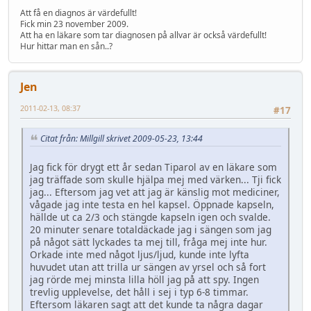
Att få en diagnos är värdefullt!
Fick min 23 november 2009.
Att ha en läkare som tar diagnosen på allvar är också värdefullt!
Hur hittar man en sån..?
Jen
2011-02-13, 08:37
#17
Citat från: Millgill skrivet 2009-05-23, 13:44
Jag fick för drygt ett år sedan Tiparol av en läkare som
jag träffade som skulle hjälpa mej med värken... Tji fick
jag... Eftersom jag vet att jag är känslig mot mediciner,
vågade jag inte testa en hel kapsel. Öppnade kapseln,
hällde ut ca 2/3 och stängde kapseln igen och svalde.
20 minuter senare totaldäckade jag i sängen som jag
på något sätt lyckades ta mej till, fråga mej inte hur.
Orkade inte med något ljus/ljud, kunde inte lyfta
huvudet utan att trilla ur sängen av yrsel och så fort
jag rörde mej minsta lilla höll jag på att spy. Ingen
trevlig upplevelse, det håll i sej i typ 6-8 timmar.
Eftersom läkaren sagt att det kunde ta några dagar