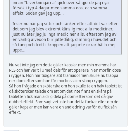
innan "biverkningarna" gick över så gjorde jag nya
försök i typ 4 dagar med samma dos, och samma
effekt. Sedan gav jag upp...
Inser nu när jag sitter och tänker efter att det var efter
det som jag blev extremt känslig mot alla mediciner.
Just nu äter jag ju inga mediciner alls, eftersom jag av
en vanlig alvedon blir jättedålig, dimmig i huvudet och
så tung och trött i kroppen att jag inte orkar hålla mej
uppe...
Nu vet inte jag om detta gäller kapslar men min mamma har
RLS och har varit i Umeå dels för att operera in en morfin dosa
i ryggen. Hon har tidigare ätit tramadol men skulle nu trappa
ner dom eftersom hon får morfin via en slang i ryggen.
Så hon frågade en sköterska om hon skulle ta en halv tablett ist
då sköterskan talade om att om det inte finns en skåra på
tabletten fick man aldrig dela på dom eftersom det då gav
dubbel effekt. Som sagt vet inte hur detta funkar eller om det
gäller kapslar men kan vara en andledning varför du fick sån
effekt.