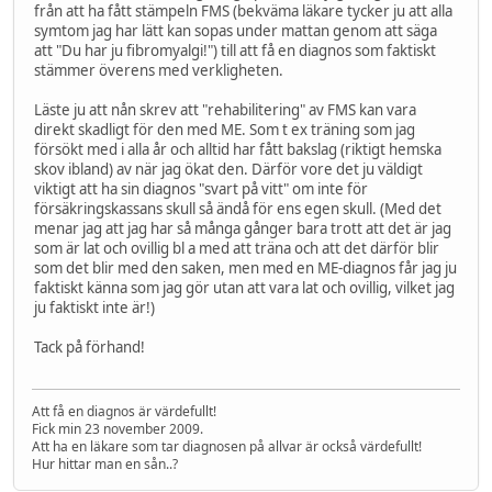
från att ha fått stämpeln FMS (bekväma läkare tycker ju att alla
symtom jag har lätt kan sopas under mattan genom att säga
att "Du har ju fibromyalgi!") till att få en diagnos som faktiskt
stämmer överens med verkligheten.
Läste ju att nån skrev att "rehabilitering" av FMS kan vara
direkt skadligt för den med ME. Som t ex träning som jag
försökt med i alla år och alltid har fått bakslag (riktigt hemska
skov ibland) av när jag ökat den. Därför vore det ju väldigt
viktigt att ha sin diagnos "svart på vitt" om inte för
försäkringskassans skull så ändå för ens egen skull. (Med det
menar jag att jag har så många gånger bara trott att det är jag
som är lat och ovillig bl a med att träna och att det därför blir
som det blir med den saken, men med en ME-diagnos får jag ju
faktiskt känna som jag gör utan att vara lat och ovillig, vilket jag
ju faktiskt inte är!)
Tack på förhand!
Att få en diagnos är värdefullt!
Fick min 23 november 2009.
Att ha en läkare som tar diagnosen på allvar är också värdefullt!
Hur hittar man en sån..?