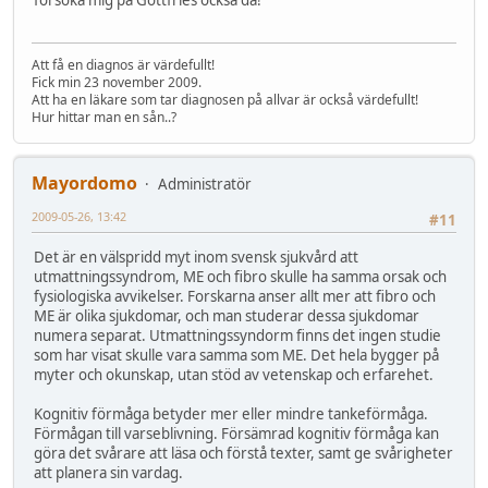
försöka mig på Gottfries också då!
Att få en diagnos är värdefullt!
Fick min 23 november 2009.
Att ha en läkare som tar diagnosen på allvar är också värdefullt!
Hur hittar man en sån..?
Mayordomo
Administratör
2009-05-26, 13:42
#11
Det är en välspridd myt inom svensk sjukvård att
utmattningssyndrom, ME och fibro skulle ha samma orsak och
fysiologiska avvikelser. Forskarna anser allt mer att fibro och
ME är olika sjukdomar, och man studerar dessa sjukdomar
numera separat. Utmattningssyndorm finns det ingen studie
som har visat skulle vara samma som ME. Det hela bygger på
myter och okunskap, utan stöd av vetenskap och erfarehet.
Kognitiv förmåga betyder mer eller mindre tankeförmåga.
Förmågan till varseblivning. Försämrad kognitiv förmåga kan
göra det svårare att läsa och förstå texter, samt ge svårigheter
att planera sin vardag.