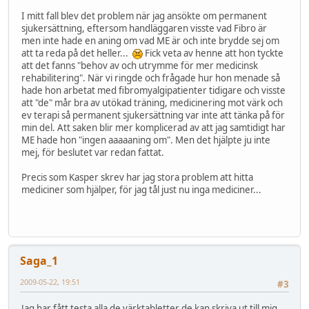
I mitt fall blev det problem när jag ansökte om permanent
sjukersättning, eftersom handläggaren visste vad Fibro är
men inte hade en aning om vad ME är och inte brydde sej om
att ta reda på det heller...
Fick veta av henne att hon tyckte
att det fanns "behov av och utrymme för mer medicinsk
rehabilitering". När vi ringde och frågade hur hon menade så
hade hon arbetat med fibromyalgipatienter tidigare och visste
att "de" mår bra av utökad träning, medicinering mot värk och
ev terapi så permanent sjukersättning var inte att tänka på för
min del. Att saken blir mer komplicerad av att jag samtidigt har
ME hade hon "ingen aaaaaning om". Men det hjälpte ju inte
mej, för beslutet var redan fattat.
Precis som Kasper skrev har jag stora problem att hitta
mediciner som hjälper, för jag tål just nu inga mediciner...
Saga_1
2009-05-22, 19:51
#3
Jag har fått testa alla de värktabletter de kan skriva ut till mig