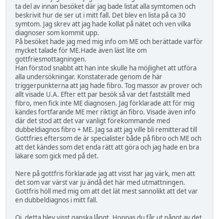
ta del av innan besöket där jag bade listat alla symtomen och
beskrivit hur de ser ut i mitt fall. Det blev en lista på ca 30
symtom. Jag skrev att jag hade kollat på nätet och ven vilka
diagnoser som kommit upp.
På besöket hade jag med mig info om ME och berättade varför
mycket talade för ME.Hade även läst lite om
gottfriesmottagningen.
Han förstod snabbt att han inte skulle ha möjlighet att utföra
alla undersökningar. Konstaterade genom de här
triggerpunkterna att jag hade fibro. Tog massor av prover och
allt visade U.A. Efter ett par besök så var det fastställt med
fibro, men fick inte ME diagnosen. Jag förklarade att för mig
kändes fortfarande ME mer riktigt än fibro. Visade även info
där det stod att det var vanligt förekommande med
dubbeldiagnos fibro + ME. Jag sa att jag ville bli remitterad till
Gottfries eftersom de är specialister både på fibro och ME och
att det kändes som det enda rätt att göra och jag hade en bra
läkare som gick med på det.
Nere på gottfris förklarade jag att visst har jag värk, men att
det som var värst var ju ändå det här med utmattningen.
Gottfris höll med mig om att det lät mest sannolikt att det var
en dubbeldiagnos i mitt fall.
Oj, detta blev visst ganska långt. Hoppas du får ut något av det