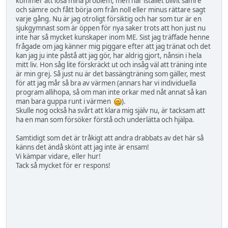
kommer att lösa mina problem, men har istället blivit sämre
och sämre och fått börja om från noll eller minus rättare sagt
varje gång. Nu är jag otroligt försiktig och har som tur är en
sjukgymnast som är öppen för nya saker trots att hon just nu
inte har så mycket kunskaper inom ME. Sist jag träffade henne
frågade om jag känner mig piggare efter att jag tränat och det
kan jag ju inte påstå att jag gör, har aldrig gjort, nånsin i hela
mitt liv. Hon såg lite förskräckt ut och insåg väl att träning inte
är min grej. Så just nu är det bassängträning som gäller, mest
för att jag mår så bra av värmen (annars har vi individuella
program allihopa, så om man inte orkar med nåt annat så kan
man bara guppa runt i värmen
).
Skulle nog också ha svårt att klara mig själv nu, är tacksam att
ha en man som försöker förstå och underlätta och hjälpa.
Samtidigt som det är tråkigt att andra drabbats av det här så
känns det ändå skönt att jag inte är ensam!
Vi kämpar vidare, eller hur!
Tack så mycket för er respons!