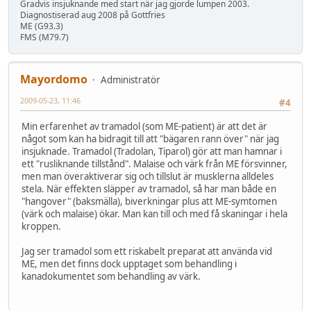
Gradvis insjuknande med start när jag gjorde lumpen 2003.
Diagnostiserad aug 2008 på Gottfries
ME (G93.3)
FMS (M79.7)
Mayordomo
Administratör
2009-05-23, 11:46
#4
Min erfarenhet av tramadol (som ME-patient) är att det är
något som kan ha bidragit till att "bägaren rann över" när jag
insjuknade. Tramadol (Tradolan, Tiparol) gör att man hamnar i
ett "rusliknande tillstånd". Malaise och värk från ME försvinner,
men man överaktiverar sig och tillslut är musklerna alldeles
stela. När effekten släpper av tramadol, så har man både en
"hangover" (baksmälla), biverkningar plus att ME-symtomen
(värk och malaise) ökar. Man kan till och med få skaningar i hela
kroppen.
Jag ser tramadol som ett riskabelt preparat att använda vid
ME, men det finns dock upptaget som behandling i
kanadokumentet som behandling av värk.