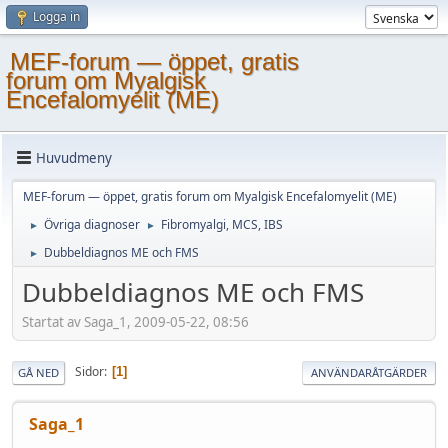
Logga in
MEF-forum — öppet, gratis
forum om Myalgisk
Encefalomyelit (ME)
Huvudmeny
MEF-forum — öppet, gratis forum om Myalgisk Encefalomyelit (ME)
Övriga diagnoser
Fibromyalgi, MCS, IBS
►
►
Dubbeldiagnos ME och FMS
►
Dubbeldiagnos ME och FMS
Startat av Saga_1, 2009-05-22, 08:56
Sidor
1
GÅ NED
ANVÄNDARÅTGÄRDER
Saga_1