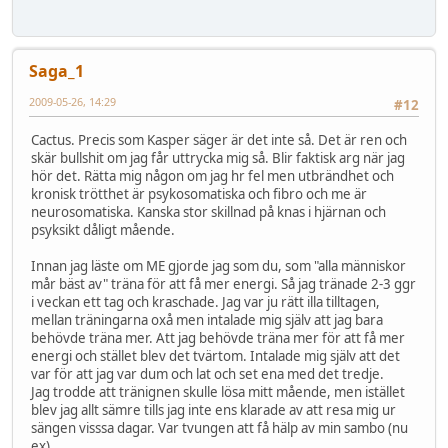
Saga_1
2009-05-26, 14:29
#12
Cactus. Precis som Kasper säger är det inte så. Det är ren och
skär bullshit om jag får uttrycka mig så. Blir faktisk arg när jag
hör det. Rätta mig någon om jag hr fel men utbrändhet och
kronisk trötthet är psykosomatiska och fibro och me är
neurosomatiska. Kanska stor skillnad på knas i hjärnan och
psyksikt dåligt mående.
Innan jag läste om ME gjorde jag som du, som "alla människor
mår bäst av" träna för att få mer energi. Så jag tränade 2-3 ggr
i veckan ett tag och kraschade. Jag var ju rätt illa tilltagen,
mellan träningarna oxå men intalade mig själv att jag bara
behövde träna mer. Att jag behövde träna mer för att få mer
energi och stället blev det tvärtom. Intalade mig själv att det
var för att jag var dum och lat och set ena med det tredje.
Jag trodde att tränignen skulle lösa mitt mående, men istället
blev jag allt sämre tills jag inte ens klarade av att resa mig ur
sängen visssa dagar. Var tvungen att få hälp av min sambo (nu
ex)