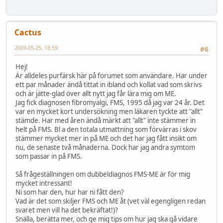
Cactus
2009-05-25, 18:59
#6
Hej!
Är alldeles purfärsk här på forumet som användare. Har under
ett par månader ändå tittat in ibland och kollat vad som skrivs
och är jätte-glad över allt nytt jag får lära mig om ME.
Jag fick diagnosen fibromyalgi, FMS, 1995 då jag var 24 år. Det
var en mycket kort undersökning men läkaren tyckte att "allt"
stämde. Har med åren ändå märkt att "allt" inte stämmer in
helt på FMS. Bl a den totala utmattning som förvärras i skov
stämmer mycket mer in på ME och det har jag fått insikt om
nu, de senaste två månaderna. Dock har jag andra symtom
som passar in på FMS.
Så frågeställningen om dubbeldiagnos FMS-ME är för mig
mycket intressant!
Ni som har den, hur har ni fått den?
Vad är det som skiljer FMS och ME åt (vet väl egengligen redan
svaret men vill ha det bekräftat!)?
Snälla, berätta mer, och ge mig tips om hur jag ska gå vidare