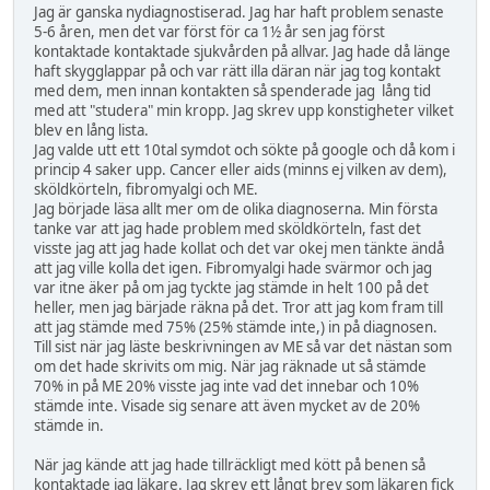
Jag är ganska nydiagnostiserad. Jag har haft problem senaste
5-6 åren, men det var först för ca 1½ år sen jag först
kontaktade kontaktade sjukvården på allvar. Jag hade då länge
haft skygglappar på och var rätt illa däran när jag tog kontakt
med dem, men innan kontakten så spenderade jag lång tid
med att "studera" min kropp. Jag skrev upp konstigheter vilket
blev en lång lista.
Jag valde utt ett 10tal symdot och sökte på google och då kom i
princip 4 saker upp. Cancer eller aids (minns ej vilken av dem),
sköldkörteln, fibromyalgi och ME.
Jag började läsa allt mer om de olika diagnoserna. Min första
tanke var att jag hade problem med sköldkörteln, fast det
visste jag att jag hade kollat och det var okej men tänkte ändå
att jag ville kolla det igen. Fibromyalgi hade svärmor och jag
var itne äker på om jag tyckte jag stämde in helt 100 på det
heller, men jag bärjade räkna på det. Tror att jag kom fram till
att jag stämde med 75% (25% stämde inte,) in på diagnosen.
Till sist när jag läste beskrivningen av ME så var det nästan som
om det hade skrivits om mig. När jag räknade ut så stämde
70% in på ME 20% visste jag inte vad det innebar och 10%
stämde inte. Visade sig senare att även mycket av de 20%
stämde in.
När jag kände att jag hade tillräckligt med kött på benen så
kontaktade jag läkare. Jag skrev ett långt brev som läkaren fick