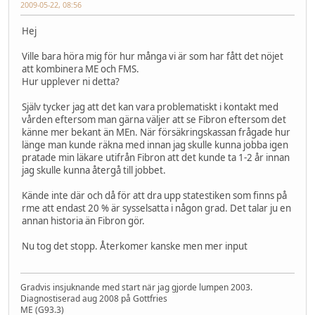
2009-05-22, 08:56
Hej
Ville bara höra mig för hur många vi är som har fått det nöjet
att kombinera ME och FMS.
Hur upplever ni detta?
Själv tycker jag att det kan vara problematiskt i kontakt med
vården eftersom man gärna väljer att se Fibron eftersom det
känne mer bekant än MEn. När försäkringskassan frågade hur
länge man kunde räkna med innan jag skulle kunna jobba igen
pratade min läkare utifrån Fibron att det kunde ta 1-2 år innan
jag skulle kunna återgå till jobbet.
Kände inte där och då för att dra upp statestiken som finns på
rme att endast 20 % är sysselsatta i någon grad. Det talar ju en
annan historia än Fibron gör.
Nu tog det stopp. Återkomer kanske men mer input
Gradvis insjuknande med start när jag gjorde lumpen 2003.
Diagnostiserad aug 2008 på Gottfries
ME (G93.3)