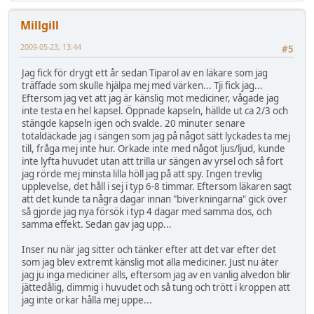
Millgill
2009-05-23, 13:44
#5
Jag fick för drygt ett år sedan Tiparol av en läkare som jag
träffade som skulle hjälpa mej med värken... Tji fick jag...
Eftersom jag vet att jag är känslig mot mediciner, vågade jag
inte testa en hel kapsel. Öppnade kapseln, hällde ut ca 2/3 och
stängde kapseln igen och svalde. 20 minuter senare
totaldäckade jag i sängen som jag på något sätt lyckades ta mej
till, fråga mej inte hur. Orkade inte med något ljus/ljud, kunde
inte lyfta huvudet utan att trilla ur sängen av yrsel och så fort
jag rörde mej minsta lilla höll jag på att spy. Ingen trevlig
upplevelse, det håll i sej i typ 6-8 timmar. Eftersom läkaren sagt
att det kunde ta några dagar innan "biverkningarna" gick över
så gjorde jag nya försök i typ 4 dagar med samma dos, och
samma effekt. Sedan gav jag upp...
Inser nu när jag sitter och tänker efter att det var efter det
som jag blev extremt känslig mot alla mediciner. Just nu äter
jag ju inga mediciner alls, eftersom jag av en vanlig alvedon blir
jättedålig, dimmig i huvudet och så tung och trött i kroppen att
jag inte orkar hålla mej uppe...