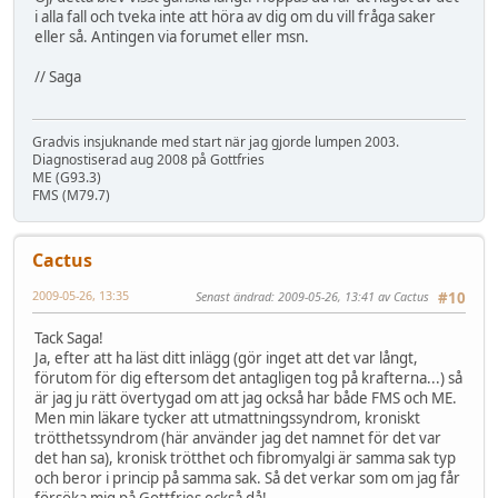
i alla fall och tveka inte att höra av dig om du vill fråga saker
eller så. Antingen via forumet eller msn.
// Saga
Gradvis insjuknande med start när jag gjorde lumpen 2003.
Diagnostiserad aug 2008 på Gottfries
ME (G93.3)
FMS (M79.7)
Cactus
2009-05-26, 13:35
Senast ändrad
: 2009-05-26, 13:41 av Cactus
#10
Tack Saga!
Ja, efter att ha läst ditt inlägg (gör inget att det var långt,
förutom för dig eftersom det antagligen tog på krafterna...) så
är jag ju rätt övertygad om att jag också har både FMS och ME.
Men min läkare tycker att utmattningssyndrom, kroniskt
trötthetssyndrom (här använder jag det namnet för det var
det han sa), kronisk trötthet och fibromyalgi är samma sak typ
och beror i princip på samma sak. Så det verkar som om jag får