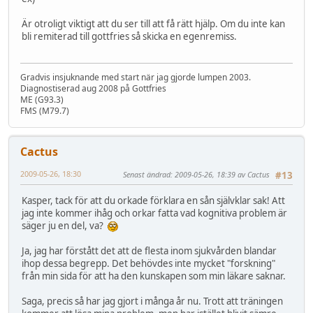
Är otroligt viktigt att du ser till att få rätt hjälp. Om du inte kan
bli remiterad till gottfries så skicka en egenremiss.
Gradvis insjuknande med start när jag gjorde lumpen 2003.
Diagnostiserad aug 2008 på Gottfries
ME (G93.3)
FMS (M79.7)
Cactus
2009-05-26, 18:30
Senast ändrad
: 2009-05-26, 18:39 av Cactus
#13
Kasper, tack för att du orkade förklara en sån självklar sak! Att
jag inte kommer ihåg och orkar fatta vad kognitiva problem är
säger ju en del, va?
Ja, jag har förstått det att de flesta inom sjukvården blandar
ihop dessa begrepp. Det behövdes inte mycket "forskning"
från min sida för att ha den kunskapen som min läkare saknar.
Saga, precis så har jag gjort i många år nu. Trott att träningen